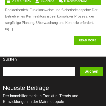
29
ilk-
29 Mai 2026
ilk-online
0 Kommentare
Von
Mai
online
Reaktorbetrieb: Funktionsweise und Sicherheitsaspekte Der
Sicherheitssta
2026
Betrieb eines Kernreaktors ist ein komplexer Prozess, der
Im
sorgfältige Planung, Überwachung und Kontrolle erfordert.
Reaktorbetrieb
In{...}
READ
READ MORE
MORE
Suchen
Suchen
Neueste Beiträge
Der Immobilienmarkt in Frankfurt: Trends und
Entwicklungen in der Mainmetropole