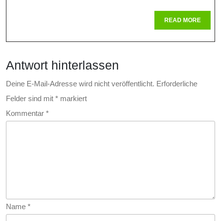
Von
READ
READ MORE
MORE
Radio
Und
Antwort hinterlassen
Nukle
In
Deine E-Mail-Adresse wird nicht veröffentlicht.
Erforderliche
Felder sind mit
*
markiert
Der
Kommentar
*
Gesu
Name
*