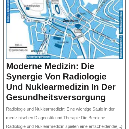
Moderne Medizin: Die
Synergie Von Radiologie
Und Nuklearmedizin In Der
Mode
Gesundheitsversorgung
Mediz
Radiologie und Nuklearmedizin: Eine wichtige Säule in der
Die
medizinischen Diagnostik und Therapie Die Bereiche
Syner
Radiologie und Nuklearmedizin spielen eine entscheidende{...}