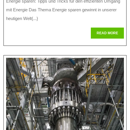
Energie sparen: Tipps und Tricks für den effizienten Umgang
Zum
mit Energie Das Thema Energie sparen gewinnt in unserer
Energ
heutigen Welt{...}
Im
READ
READ MORE
MORE
Alltag