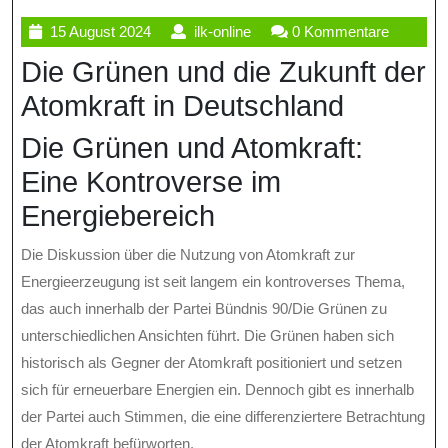
15
ilk-
15 August 2024
ilk-online
0 Kommentare
August
online
Die Grünen und die Zukunft der
2024
Atomkraft in Deutschland
Die Grünen und Atomkraft:
Eine Kontroverse im
Energiebereich
Die Diskussion über die Nutzung von Atomkraft zur
Energieerzeugung ist seit langem ein kontroverses Thema,
das auch innerhalb der Partei Bündnis 90/Die Grünen zu
unterschiedlichen Ansichten führt. Die Grünen haben sich
historisch als Gegner der Atomkraft positioniert und setzen
sich für erneuerbare Energien ein. Dennoch gibt es innerhalb
der Partei auch Stimmen, die eine differenziertere Betrachtung
der Atomkraft befürworten.