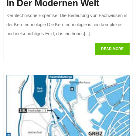
Die
In Der Modernen Welt
Bedeutu
Kerntechnische Expertise: Die Bedeutung von Fachwissen in
Von
der Kerntechnologie Die Kerntechnologie ist ein komplexes
Kerntec
und vielschichtiges Feld, das ein hohes{...}
Expertis
READ
READ MORE
MORE
In
Der
Modern
Welt