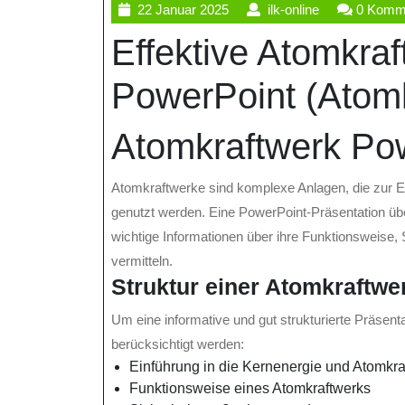
22
ilk-
22 Januar 2025
ilk-online
0 Komm
Januar
online
Effektive Atomkraf
2025
PowerPoint (Atomk
Atomkraftwerk Pow
Atomkraftwerke sind komplexe Anlagen, die zur E
genutzt werden. Eine PowerPoint-Präsentation übe
wichtige Informationen über ihre Funktionsweise
vermitteln.
Struktur einer Atomkraftwe
Um eine informative und gut strukturierte Präsent
berücksichtigt werden:
Einführung in die Kernenergie und Atomkra
Funktionsweise eines Atomkraftwerks