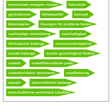
erneuerbare energien nutzen
fortschritt
generationen
klimawandel
konzept
lebensweise
lösungen für probleme bieten
nachhaltige entwicklung
nachhaltigkeit
ökologische belange
ressourcenknappheit
soziale belange
soziale gerechtigkeit fördern
umwelt
umweltfreundliche prakt
umweltschäden minimieren
verpflichtung
wandel
wirtschaftliche belange
wirtschaftlicher wohlstand schaffen