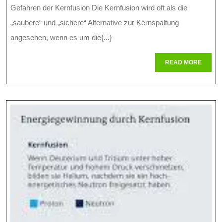
Und
Gefahren der Kernfusion Die Kernfusion wird oft als die
Risiken
„saubere“ und „sichere“ Alternative zur Kernspaltung
Bei
angesehen, wenn es um die{...}
Der
READ
READ MORE
MORE
Kernfusion
Gefahren
Und
Sicherheit