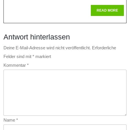
Von
READ
READ MORE
MORE
Radio
Und
Antwort hinterlassen
Nukle
In
Deine E-Mail-Adresse wird nicht veröffentlicht.
Erforderliche
Felder sind mit
*
markiert
Der
Kommentar
*
Gesu
Name
*