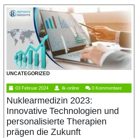
UNCATEGORIZED
03
ilk-
03 Februar 2024
ilk-online
0 Kommentare
Februar
online
Nuklearmedizin 2023:
2024
Innovative Technologien und
personalisierte Therapien
prägen die Zukunft