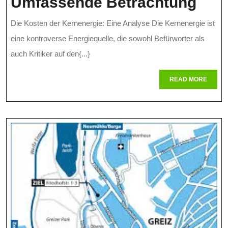
Ana
Umfassende Betrachtung
Der
Die Kosten der Kernenergie: Eine Analyse Die Kernenergie ist
Kos
eine kontroverse Energiequelle, die sowohl Befürworter als
Der
auch Kritiker auf den{...}
Kern
READ
READ MORE
MORE
Eine
Umf
Bet