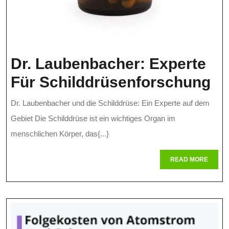
Dr. Laubenbacher: Experte
Dr
Für Schilddrüsenforschung
La
Dr. Laubenbacher und die Schilddrüse: Ein Experte auf dem
Ex
Gebiet Die Schilddrüse ist ein wichtiges Organ im
Fü
menschlichen Körper, das{...}
Sc
READ
READ MORE
MORE