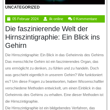
UNCATEGORIZED
05
ilk-
05 Februar 2024
ilk-online
0 Kommentare
Februar
online
Die faszinierende Welt der
2024
Hirnszintigraphie: Ein Blick ins
Gehirn
Die Hirnszintigraphie: Ein Blick in das Geheimnis des Gehirns
Das menschliche Gehirn ist ein faszinierendes Organ, das
uns ermöglicht zu denken, zu fühlen und zu handeln. Doch
was geschieht eigentlich in unserem Gehirn? Wie funktioniert
es? Um diese Fragen zu beantworten, haben Wissenschaftler
verschiedene Methoden entwickelt, um einen Einblick in das
Geheimnis des Gehirns zu erhalten. Eine dieser Methoden ist
die Hirnszintigraphie.
Die Hirnszintigraphie ist ein bildgebendes Verfahren, das