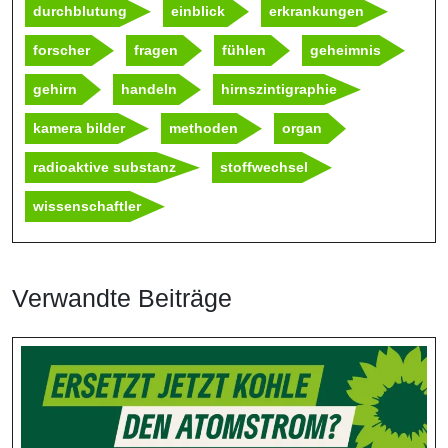
durchblutung
einblick
erkrankungen
forscher
fragen
fühlen
geheimnis
gehirn
handeln
hirnszintigraphie
kamera bilder
methoden
organ
radioaktive substanz
stoffwechsel
wissenschaftler
Verwandte Beiträge