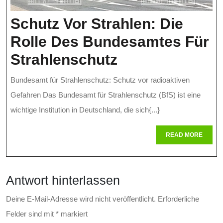
Schutz Vor Strahlen: Die
Rolle Des Bundesamtes Für
Schutz
Strahlenschutz
Vor
Bundesamt für Strahlenschutz: Schutz vor radioaktiven
Strahlen:
Gefahren Das Bundesamt für Strahlenschutz (BfS) ist eine
Die
wichtige Institution in Deutschland, die sich{...}
Rolle
READ
READ MORE
MORE
Des
Bundesamtes
Antwort hinterlassen
Für
Strahlenschut
Deine E-Mail-Adresse wird nicht veröffentlicht.
Erforderliche
Felder sind mit
*
markiert