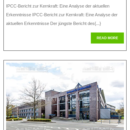
Des
IPCC-Bericht zur Kernkraft: Eine Analyse der aktuellen
Aktuellen
Erkenntnisse IPCC-Bericht zur Kernkraft: Eine Analyse der
IPCC-
aktuellen Erkenntnisse Der jüngste Bericht des{...}
Berichts
READ
READ MORE
MORE
Zur
Kernkraft:
Chancen
Und
Herausfor