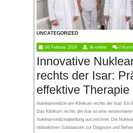
UNCATEGORIZED
06
ilk-
06 Februar 2024
ilk-online
0 Kom
Februar
online
Innovative Nuklea
2024
rechts der Isar: P
effektive Therapie
Nuklearmedizin am Klinikum rechts der Isar: Ein 
Das Klinikum rechts der Isar ist eine renommiert
Nuklearmedizinabteilung auszeichnet. Die Nuklear
radioaktiven Substanzen zur Diagnose und Behandl