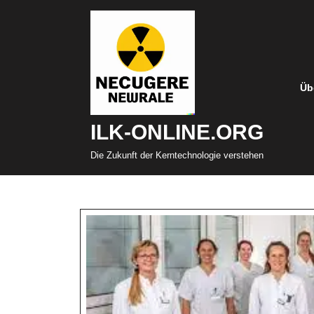
Zum
Inhalt
springen
Üb
ILK-ONLINE.ORG
Die Zukunft der Kerntechnologie verstehen