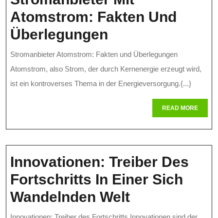
Atomstrom: Fakten Und
Die
Überlegungen
Kontroverse
Stromanbieter Atomstrom: Fakten und Überlegungen
Um
Atomstrom, also Strom, der durch Kernenergie erzeugt wird,
Stromanbieter
ist ein kontroverses Thema in der Energieversorgung.{...}
Mit
READ
READ MORE
MORE
Atomstrom:
Fakten
Und
Innovationen: Treiber Des
Überlegungen
Fortschritts In Einer Sich
Innovationen
Wandelnden Welt
Treiber
Innovationen: Treiber des Fortschritts Innovationen sind der