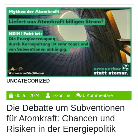
UNCATEGORIZED
05
ilk-
05 Juli 2024
ilk-online
0 Kommentare
Juli
online
Die Debatte um Subventionen
2024
für Atomkraft: Chancen und
Risiken in der Energiepolitik