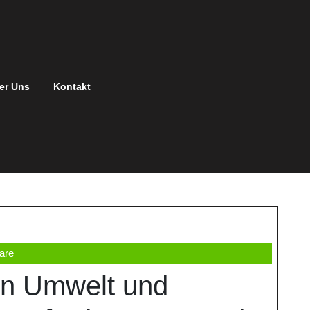
er Uns
Kontakt
are
on Umwelt und