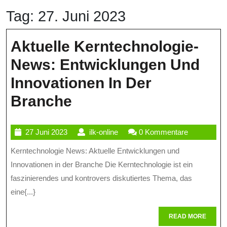
Tag:
27. Juni 2023
Aktuelle Kerntechnologie-
News: Entwicklungen Und
Innovationen In Der
Aktuelle
Branche
Kerntechnologie-
27
ilk-
27 Juni 2023
ilk-online
0 Kommentare
News:
Juni
online
Kerntechnologie News: Aktuelle Entwicklungen und
Entwicklungen
2023
Innovationen in der Branche Die Kerntechnologie ist ein
Und
faszinierendes und kontrovers diskutiertes Thema, das
Innovationen
eine{...}
In
READ
READ MORE
MORE