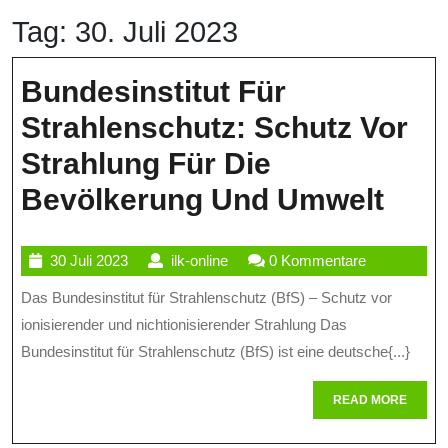
Tag:
30. Juli 2023
Bundesinstitut Für
Strahlenschutz: Schutz Vor
Strahlung Für Die
Bund
Bevölkerung Und Umwelt
Für
30
ilk-
30 Juli 2023
ilk-online
0 Kommentare
Stra
Juli
online
Das Bundesinstitut für Strahlenschutz (BfS) – Schutz vor
Sch
2023
ionisierender und nichtionisierender Strahlung Das
Vor
Bundesinstitut für Strahlenschutz (BfS) ist eine deutsche{...}
Stra
READ
READ MORE
Für
MORE