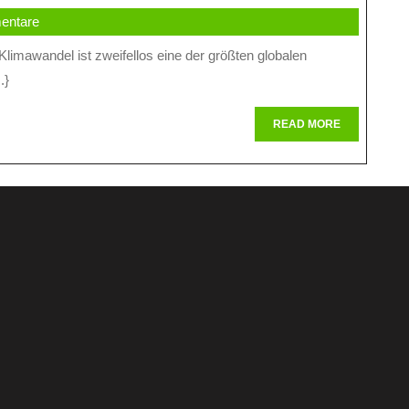
entare
.}
e
READ
READ MORE
MORE