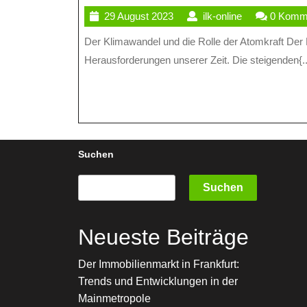
29
ilk-
29 August 2023
ilk-online
0 Komm
Atomkraft:
August
online
Der Klimawandel und die Rolle der Atomkraft Der Klimawandel ist zweifellos eine der größten globalen
Eine
2023
Herausforderungen unserer Zeit. Die steigenden{..
Kontrovers
Verbindung
Suchen
Suchen
Neueste Beiträge
Der Immobilienmarkt in Frankfurt:
Trends und Entwicklungen in der
Mainmetropole