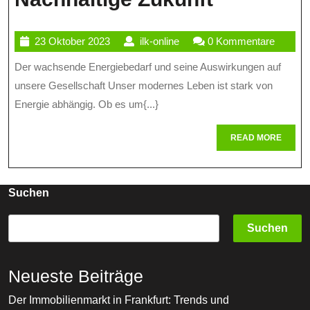
Wachsen
23
ilk-
23 Oktober 2023
ilk-online
0 Kommentare
Energiebe
Oktober
online
Der wachsende Energiebedarf und seine Auswirkungen auf
Herausfo
2023
unsere Gesellschaft Unser modernes Leben ist stark von
Und
Energie abhängig. Ob es um{...}
Chancen
READ
READ MORE
Für
MORE
Eine
Nachhalti
Suchen
Zukunft
Suchen
Neueste Beiträge
Der Immobilienmarkt in Frankfurt: Trends und