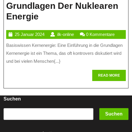
Grundlagen Der Nuklearen
Basiswissen
Energie
Kernenergie:
25
ilk-
25 Januar 2024
ilk-online
0 Kommentare
Eine
Januar
online
Basiswissen Kernenergie: Eine Einführung in die Grundlagen
Einführung
2024
Kernenergie ist ein Thema, das oft kontrovers diskutiert wird
In
und bei vielen Menschen{...}
Die
READ
READ MORE
Grundlagen
MORE
Der
Nuklearen
Suchen
Energie
Suchen