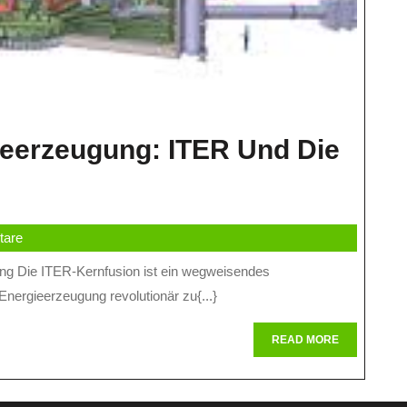
ieerzeugung: ITER Und Die
tare
eugung:
 Energieerzeugung revolutionär zu{...}
READ
READ MORE
MORE