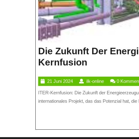
Die Zukunft Der Energ
Die
Kernfusion
Zukunft
21
ilk-
21 Juni 2024
ilk-online
0 Kommen
Der
Juni
online
ITER-Kernfusion: Die Zukunft der Energieerzeugung Die ITER-Kernfusion ist ein wegweisendes
Energieerz
2024
internationales Projekt, das das Potenzial hat, die
ITER
Und
Die