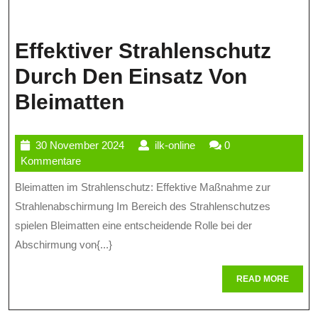
Effektiver Strahlenschutz
Durch Den Einsatz Von
Effektiver
Bleimatten
Strahlenschutz
30
ilk-
30 November 2024
ilk-online
0
Durch
November
online
Kommentare
Den
2024
Bleimatten im Strahlenschutz: Effektive Maßnahme zur
Einsatz
Strahlenabschirmung Im Bereich des Strahlenschutzes
Von
spielen Bleimatten eine entscheidende Rolle bei der
Abschirmung von{...}
Bleimatten
READ
READ MORE
MORE