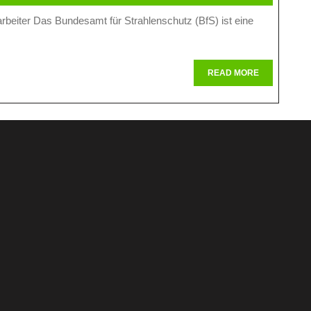
Rolle
Der
Mitarbeiter
Des
READ
READ MORE
MORE
Bundesamtes
Für
Strahlenschutz