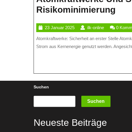
Ato
Risikominimierung
Un
23
ilk-
23 Januar 2025
ilk-online
0 Komm
Sich
Januar
online
Atomkraftwerke: Sicherheit an erster Stelle Atomkraftwerke sind komplexe Anlagen, die zur Erzeugung von
Ma
2025
Strom aus Kernenergie genutzt werden. Angesichts
Zur
Ris
Suchen
Suchen
Neueste Beiträge