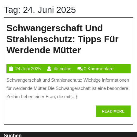
Tag:
24. Juni 2025
Schwangerschaft Und
Strahlenschutz: Tipps Für
Schwangersc
Werdende Mütter
Und
24
ilk-
24 Juni 2025
ilk-online
0 Kommentare
Strahlenschu
Juni
online
Schwangerschaft und Strahlenschutz: Wichtige Informationen
Tipps
2025
für werdende Mütter Die Schwangerschaft ist eine besondere
Für
Zeit im Leben einer Frau, die mit{...}
Werdende
READ
READ MORE
Mütter
MORE
Suchen