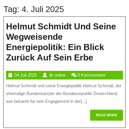
Tag:
4. Juli 2025
Helmut Schmidt Und Seine
Wegweisende
Energiepolitik: Ein Blick
Helmut
Zurück Auf Sein Erbe
Schmidt
04
ilk-
04 Juli 2025
ilk-online
0 Kommentare
Und
Juli
online
Helmut Schmidt und seine Energiepolitik Helmut Schmidt, der
Seine
2025
ehemalige Bundeskanzler der Bundesrepublik Deutschland,
Wegwei
war bekannt für sein Engagement in der{...}
Energiepo
READ
READ MORE
Ein
MORE