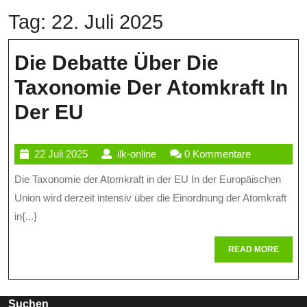
Tag:
22. Juli 2025
Die Debatte Über Die
Taxonomie Der Atomkraft In
Die
Der EU
Debatte
22
ilk-
22 Juli 2025
ilk-online
0 Kommentare
Über
Juli
online
Die Taxonomie der Atomkraft in der EU In der Europäischen
Die
2025
Union wird derzeit intensiv über die Einordnung der Atomkraft
Taxonomie
in{...}
Der
READ
READ MORE
Atomkraft
MORE
In
Suchen