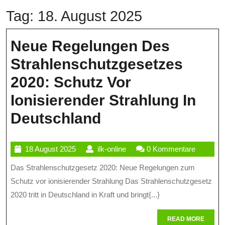
Tag:
18. August 2025
Neue Regelungen Des
Strahlenschutzgesetzes
2020: Schutz Vor
Ionisierender Strahlung In
Neue
Deutschland
Regelungen
18
ilk-
18 August 2025
ilk-online
0 Kommentare
Des
August
online
Das Strahlenschutzgesetz 2020: Neue Regelungen zum
Strahlenschutzg
2025
Schutz vor ionisierender Strahlung Das Strahlenschutzgesetz
2020:
2020 tritt in Deutschland in Kraft und bringt{...}
Schutz
READ
READ MORE