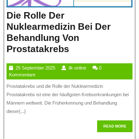
Die Rolle Der
Nuklearmedizin Bei Der
Behandlung Von
Die
Prostatakrebs
Rolle
25
ilk-
25 September 2025
ilk-online
0
Der
September
online
Kommentare
Nuklearmedizin
2025
Prostatakrebs und die Rolle der Nuklearmedizin
Bei
Prostatakrebs ist eine der häufigsten Krebserkrankungen bei
Der
Männern weltweit. Die Früherkennung und Behandlung
dieser{...}
Behandlung
Von
READ
READ MORE
MORE
Prostatakrebs