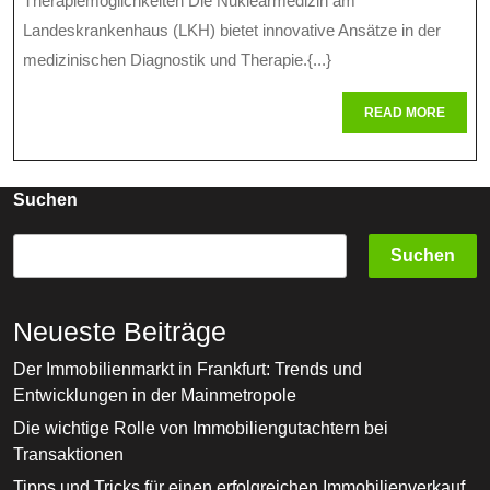
Therapiemöglichkeiten Die Nuklearmedizin am
Nuklearmedizin
Landeskrankenhaus (LKH) bietet innovative Ansätze in der
medizinischen Diagnostik und Therapie.{...}
Am
LKH
READ
READ MORE
MORE
Im
Fokus
Suchen
Suchen
Neueste Beiträge
Der Immobilienmarkt in Frankfurt: Trends und
Entwicklungen in der Mainmetropole
Die wichtige Rolle von Immobiliengutachtern bei
Transaktionen
Tipps und Tricks für einen erfolgreichen Immobilienverkauf