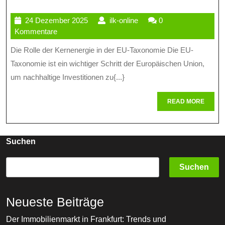
De
24
ilk-
24 Dezember 2025
ilk-online
0
U
Dezember
online
Kommentare
Ke
2025
Die Rolle der Kernenergie in der EU-Taxonomie Die EU-
In
Taxonomie ist ein wichtiger Schritt der Europäischen Union,
De
um nachhaltige Investitionen zu{...}
EU
READ
READ MORE
MORE
Ta
Na
Suchen
En
Od
Suchen
Ri
Neueste Beiträge
Der Immobilienmarkt in Frankfurt: Trends und