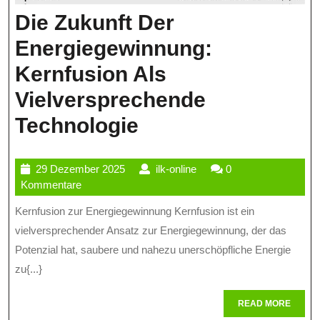
Die Zukunft Der
Energiegewinnung:
Kernfusion Als
Vielversprechende
Die
Technologie
Zukunft
29
ilk-
29 Dezember 2025
ilk-online
0
Der
Dezember
online
Kommentare
Energiegewinnun
2025
Kernfusion zur Energiegewinnung Kernfusion ist ein
Kernfusion
vielversprechender Ansatz zur Energiegewinnung, der das
Als
Potenzial hat, saubere und nahezu unerschöpfliche Energie
zu{...}
Vielversprechend
Technologie
READ
READ MORE
MORE