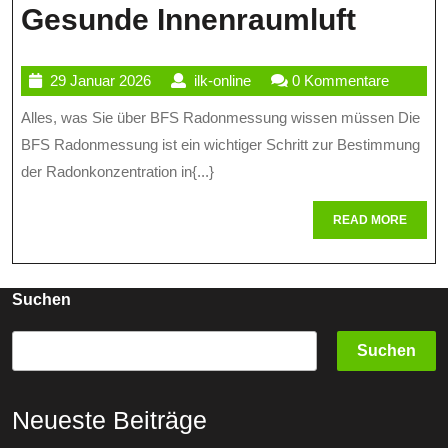
Die
Gesunde Innenraumluft
Bedeu
29
ilk-
29 Januar 2026
ilk-online
0 Kommentare
Der
Januar
online
Alles, was Sie über BFS Radonmessung wissen müssen Die
BFS
2026
BFS Radonmessung ist ein wichtiger Schritt zur Bestimmung
Rado
der Radonkonzentration in{...}
Für
READ
READ MORE
Gesun
MORE
Innenr
Suchen
Suchen
Neueste Beiträge