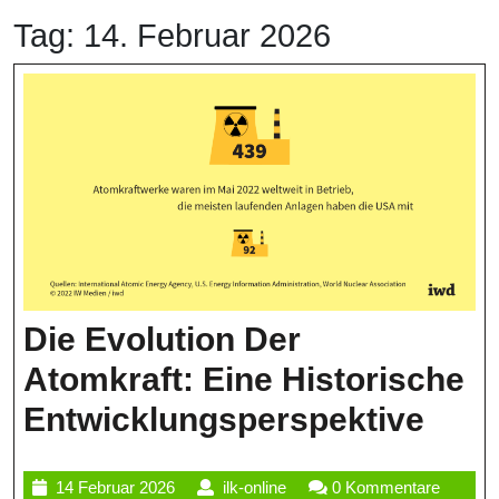
Tag:
14. Februar 2026
Die Evolution Der
Atomkraft: Eine Historische
Die
Entwicklungsperspektive
Evol
14
ilk-
14 Februar 2026
ilk-online
0 Kommentare
Der