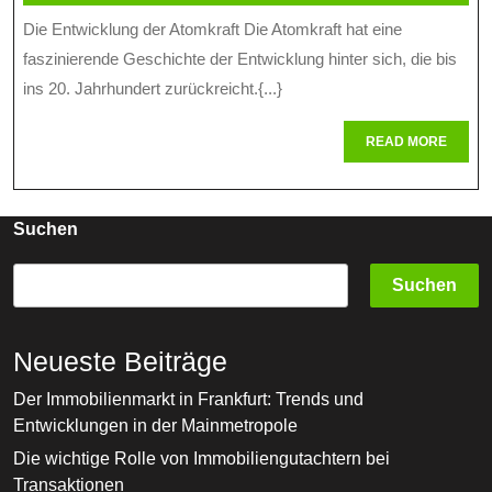
Februar
online
Die Entwicklung der Atomkraft Die Atomkraft hat eine
Atom
2026
faszinierende Geschichte der Entwicklung hinter sich, die bis
Eine
ins 20. Jahrhundert zurückreicht.{...}
Hist
READ
READ MORE
Entw
MORE
Suchen
Suchen
Neueste Beiträge
Der Immobilienmarkt in Frankfurt: Trends und
Entwicklungen in der Mainmetropole
Die wichtige Rolle von Immobiliengutachtern bei
Transaktionen