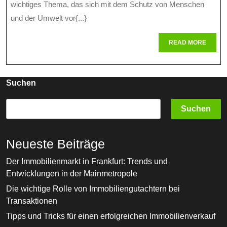
wichtiges Thema, das sich mit dem Schutz von Menschen
Ei
und der Umwelt vor{...}
Üb
READ
READ MORE
Üb
MORE
Wi
Ko
Suchen
Un
Suchen
Ma
Neueste Beiträge
Der Immobilienmarkt in Frankfurt: Trends und
Entwicklungen in der Mainmetropole
Die wichtige Rolle von Immobiliengutachtern bei
Transaktionen
Tipps und Tricks für einen erfolgreichen Immobilienverkauf