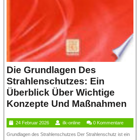
Die Grundlagen Des
Strahlenschutzes: Ein
Überblick Über Wichtige
Di
Konzepte Und Maßnahmen
Gr
24
ilk-
24 Februar 2026
ilk-online
0 Kommentare
De
Februar
online
Grundlagen des Strahlenschutzes Der Strahlenschutz ist ein
St
2026