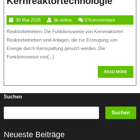
Die
Kernreaktortechnologie
Funkt
30
ilk-
30 Mai 2026
ilk-online
0 Kommentare
Von
Mai
online
Reaktorbetrieben: Die Funktionsweise von Kernreaktoren
Reakt
2026
Reaktorbetrieben sind Anlagen, die zur Erzeugung von
Eine
Energie durch Kernspaltung genutzt werden. Die
Einfü
Funktionsweise von{...}
In
READ
READ MORE
Die
MORE
Kernr
Suchen
Suchen
Neueste Beiträge