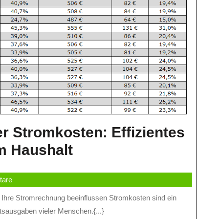
r Stromkosten: Effizientes
Tipps
m Haushalt
Zur
tare
Senkung
Ihrer
tsausgaben vieler Menschen.{...}