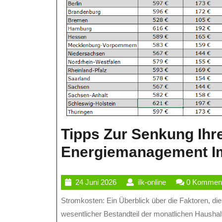
Tipps Zur Senkung Ihre
Energiemanagement I
24
ilk-
24 Juni 2026
ilk-online
0 Kommen
Juni
online
Stromkosten: Ein Überblick über die Faktoren, die Ihre Stromrechnung beeinflussen Stromkosten sind ein
2026
wesentlicher Bestandteil der monatlichen Haushal