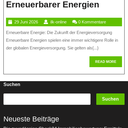
Die
Erneuerbarer Energien
Zukunf
29
ilk-
29 Juni 2026
ilk-online
0 Kommentare
Der
Juni
online
Erneuerbare Energie: Die Zukunft der Energieversorgung
Energi
2026
Erneuerbare Energien spielen eine immer wichtigere Rolle in
Chanc
der globalen Energieversorgung. Sie gelten als{...}
Und
READ
READ MORE
Heraus
MORE
Erneue
Energi
Suchen
Suchen
Neueste Beiträge