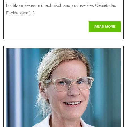
Expertise
hochkomplexes und technisch anspruchsvolles Gebiet, das
In
Fachwissen{...}
Der
READ
READ MORE
Modernen
MORE
Gesellschaft