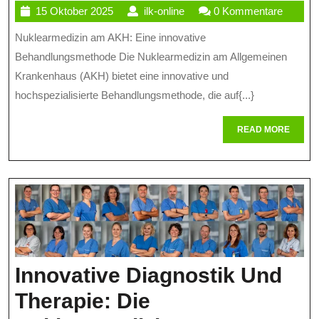
15
ilk-
15 Oktober 2025
ilk-online
0 Kommentare
Nuklearmedizin
Oktober
online
Nuklearmedizin am AKH: Eine innovative
Am
2025
Behandlungsmethode Die Nuklearmedizin am Allgemeinen
AKH
Krankenhaus (AKH) bietet eine innovative und
Im
hochspezialisierte Behandlungsmethode, die auf{...}
Fokus
READ
READ MORE
MORE
Innovative Diagnostik Und
Therapie: Die