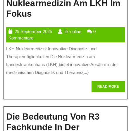
Nuklearmedizin Am LKH Im
Innovative
Fokus
Diagnostik
29
ilk-
29 September 2025
ilk-online
0
Und
September
online
Kommentare
Therapie:
2025
LKH Nuklearmedizin: Innovative Diagnose- und
Die
Therapiemöglichkeiten Die Nuklearmedizin am
Nuklearmedizin
Landeskrankenhaus (LKH) bietet innovative Ansätze in der
medizinischen Diagnostik und Therapie.{...}
Am
LKH
READ
READ MORE
MORE
Im
Fokus
Die Bedeutung Von R3
Fachkunde In Der