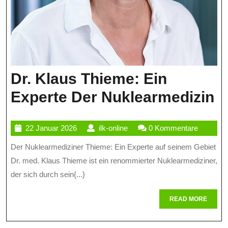
Dr. Klaus Thieme: Ein
Dr
Experte Der Nuklearmedizin
K
22
ilk-
22 Januar 2026
ilk-online
0 Kommentare
T
Januar
online
Der Nuklearmediziner Thieme: Ein Experte auf seinem Gebiet
E
2026
Dr. med. Klaus Thieme ist ein renommierter Nuklearmediziner,
E
der sich durch sein{...}
D
READ
READ MORE
N
MORE