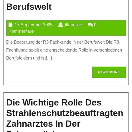
Die
Berufswelt
Bedeutung
17
ilk-
17 September 2025
ilk-online
0
Von
September
online
Kommentare
R3
2025
Die Bedeutung der R3 Fachkunde in der Berufswelt Die R3
Fachkunde
Fachkunde spielt eine entscheidende Rolle in verschiedenen
In
Berufsfeldern und ist{...}
Der
READ
READ MORE
MORE
Berufswelt
Die Wichtige Rolle Des
Strahlenschutzbeauftragten
Zahnarztes In Der