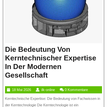
Die Bedeutung Von
Kerntechnischer Expertise
In Der Modernen
Die
Gesellschaft
Bedeutung
18
ilk-
18 Mai 2026
ilk-online
0 Kommentare
Von
Mai
online
Kerntechnische Expertise: Die Bedeutung von Fachwissen in
Kerntechnischer
2026
der Kerntechnologie Die Kerntechnologie ist ein