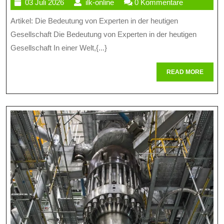
03
ilk-
03 Juli 2026
ilk-online
0 Kommentare
Von
Juli
online
Artikel: Die Bedeutung von Experten in der heutigen
Exper
2026
Gesellschaft Die Bedeutung von Experten in der heutigen
In
Gesellschaft In einer Welt,{...}
Der
READ
READ MORE
Moder
MORE
Gesell