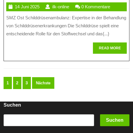
14
ilk-
14 Juni 2025
ilk-online
0 Kommentare
Fürsorge:
Juni
online
SMZ Ost Schilddrüsenambulanz: Expertise in der Behandlung
Die
2025
von Schilddrüsenerkrankungen Die Schilddrüse spielt eine
Schilddrüsenambula
entscheidende Rolle für den Stoffwechsel und das{...}
Am
READ
READ MORE
SMZ
MORE
Ost
Seitennummerierung
1
2
3
Nächste
der
Beiträge
Suchen
Suchen