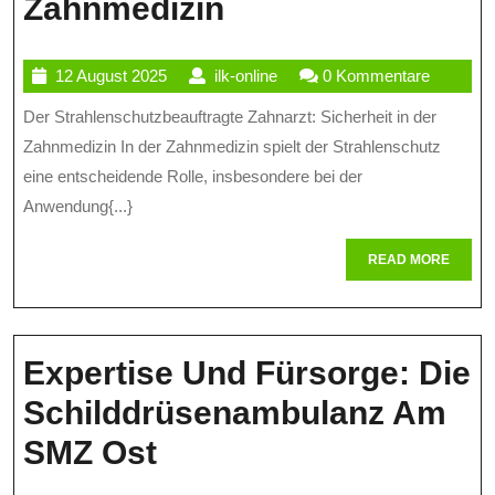
Die
Zahnmedizin
Wichtige
12
ilk-
12 August 2025
ilk-online
0 Kommentare
Rolle
August
online
Der Strahlenschutzbeauftragte Zahnarzt: Sicherheit in der
Des
2025
Zahnmedizin In der Zahnmedizin spielt der Strahlenschutz
Strahlenschutzbe
eine entscheidende Rolle, insbesondere bei der
Zahnarztes
Anwendung{...}
In
READ
READ MORE
Der
MORE
Zahnmedizin
Expertise Und Fürsorge: Die
Schilddrüsenambulanz Am
Expertise
SMZ Ost
Und