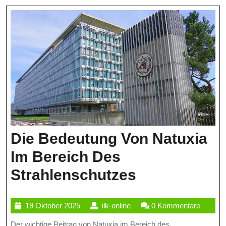
Die Bedeutung Von Natuxia
Im Bereich Des
Die
Strahlenschutzes
Bedeutung
19
ilk-
19 Oktober 2025
ilk-online
0 Kommentare
Von
Oktober
online
Der wichtige Beitrag von Natuxia im Bereich des