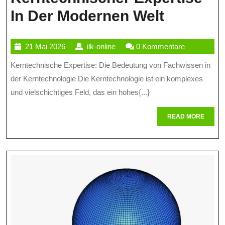
Die
In Der Modernen Welt
Bedeutu
21
ilk-
21 Mai 2026
ilk-online
0 Kommentare
Von
Mai
online
Kerntechnische Expertise: Die Bedeutung von Fachwissen in
Kerntec
2026
der Kerntechnologie Die Kerntechnologie ist ein komplexes
Expertis
und vielschichtiges Feld, das ein hohes{...}
In
READ
READ MORE
Der
MORE
Modern
Welt