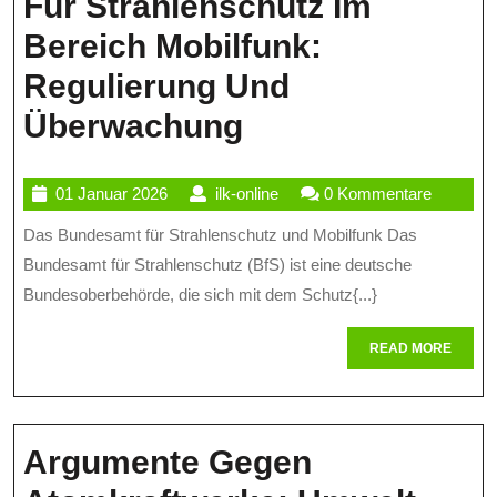
Für Strahlenschutz Im
Bereich Mobilfunk:
Regulierung Und
Die
Überwachung
Rolle
01
ilk-
01 Januar 2026
ilk-online
0 Kommentare
Des
Januar
online
Das Bundesamt für Strahlenschutz und Mobilfunk Das
Bundesamts
2026
Bundesamt für Strahlenschutz (BfS) ist eine deutsche
Für
Bundesoberbehörde, die sich mit dem Schutz{...}
Strahlenschutz
READ
READ MORE
Im
MORE
Bereich
Mobilfunk:
Argumente Gegen
Regulierung