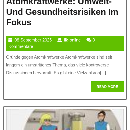
Atomkraftwerke: Umwelt-
Und
Und Gesundheitsrisiken Im
Überwachung
Argumente
Fokus
Gegen
08
ilk-
08 September 2025
ilk-online
0
Atomkraftwerke:
September
online
Kommentare
Umwelt-
2025
Gründe gegen Atomkraftwerke Atomkraftwerke sind seit
Und
langem ein umstrittenes Thema, das viele kontroverse
Gesundheitsrisiken
Diskussionen hervorruft. Es gibt eine Vielzahl von{...}
Im
READ
READ MORE
MORE
Fokus