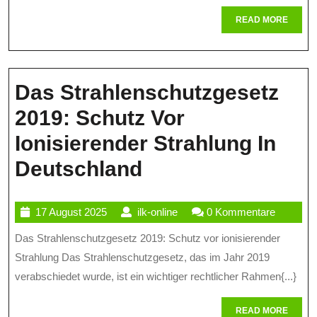
Die
READ
READ MORE
MORE
Sicherheit
Das Strahlenschutzgesetz
2019: Schutz Vor
Ionisierender Strahlung In
Das
Deutschland
Strahlenschutzge
17
ilk-
17 August 2025
ilk-online
0 Kommentare
2019:
August
online
Das Strahlenschutzgesetz 2019: Schutz vor ionisierender
Schutz
2025
Strahlung Das Strahlenschutzgesetz, das im Jahr 2019
Vor
verabschiedet wurde, ist ein wichtiger rechtlicher Rahmen{...}
Ionisierender
READ
READ MORE