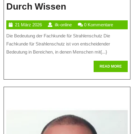
Die
Durch Wissen
Bedeutung
21
ilk-
21 März 2026
ilk-online
0 Kommentare
Der
März
online
Die Bedeutung der Fachkunde für Strahlenschutz Die
Fachkunde
2026
Fachkunde für Strahlenschutz ist von entscheidender
Im
Bedeutung in Bereichen, in denen Menschen mit{...}
Strahlenschutz:
READ
READ MORE
Sicherheit
MORE
Durch
Wissen