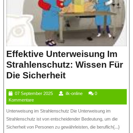
Effektive Unterweisung Im
Strahlenschutz: Wissen Für
Effektive
Die Sicherheit
Unterweisung
07
ilk-
07 September 2025
ilk-online
0
Im
September
online
Kommentare
Strahlenschutz:
2025
Unterweisung im Strahlenschutz Die Unterweisung im
Wissen
Strahlenschutz ist von entscheidender Bedeutung, um die
Für
Sicherheit von Personen zu gewährleisten, die beruflich{...}