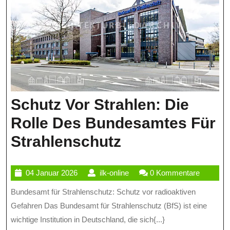
Schutz Vor Strahlen: Die
Rolle Des Bundesamtes Für
Schutz
Strahlenschutz
Vor
04
ilk-
04 Januar 2026
ilk-online
0 Kommentare
Strahlen:
Januar
online
Bundesamt für Strahlenschutz: Schutz vor radioaktiven
Die
2026
Gefahren Das Bundesamt für Strahlenschutz (BfS) ist eine
Rolle
wichtige Institution in Deutschland, die sich{...}