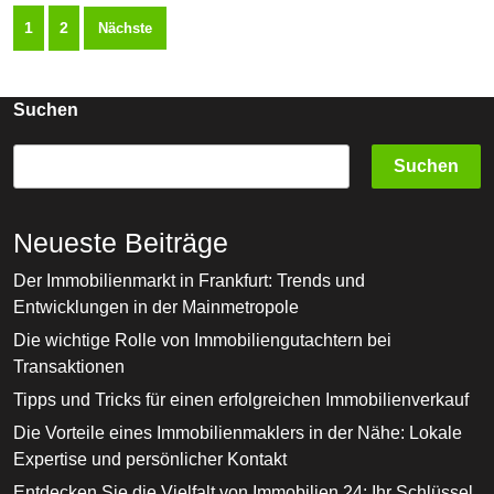
Seitennummerierung
Organe
1
2
Nächste
der
Beiträge
Suchen
Suchen
Neueste Beiträge
Der Immobilienmarkt in Frankfurt: Trends und
Entwicklungen in der Mainmetropole
Die wichtige Rolle von Immobiliengutachtern bei
Transaktionen
Tipps und Tricks für einen erfolgreichen Immobilienverkauf
Die Vorteile eines Immobilienmaklers in der Nähe: Lokale
Expertise und persönlicher Kontakt
Entdecken Sie die Vielfalt von Immobilien 24: Ihr Schlüssel