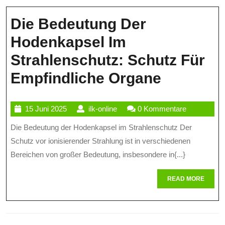
Die Bedeutung Der
Hodenkapsel Im
Strahlenschutz: Schutz Für
Die
Empfindliche Organe
Bedeutu
15
ilk-
15 Juni 2025
ilk-online
0 Kommentare
Der
Juni
online
Die Bedeutung der Hodenkapsel im Strahlenschutz Der
Hodenka
2025
Schutz vor ionisierender Strahlung ist in verschiedenen
Im
Bereichen von großer Bedeutung, insbesondere in{...}
Strahlen
READ
READ MORE
Schutz
MORE
Für
Empfindl