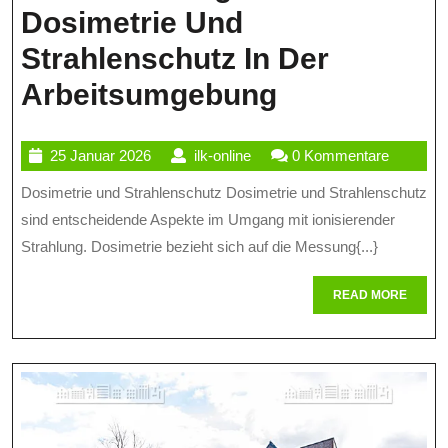
Dosimetrie Und
Strahlenschutz In Der
Die
Arbeitsumgebung
Bedeutung
25
ilk-
25 Januar 2026
ilk-online
0 Kommentare
Von
Januar
online
Dosimetrie und Strahlenschutz Dosimetrie und Strahlenschutz
Dosimetrie
2026
sind entscheidende Aspekte im Umgang mit ionisierender
Und
Strahlung. Dosimetrie bezieht sich auf die Messung{...}
Strahlensch
READ
READ MORE
In
MORE
Der
Arbeitsumg