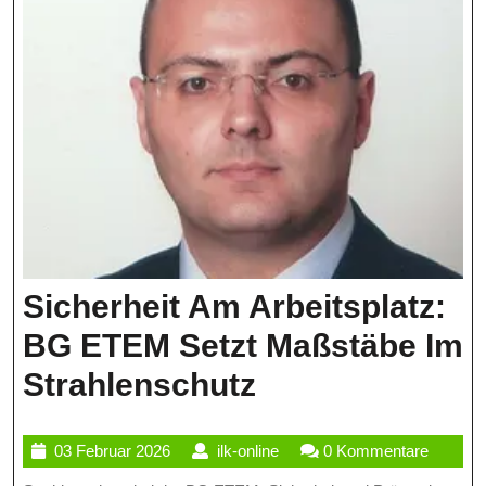
Sicherheit Am Arbeitsplatz:
BG ETEM Setzt Maßstäbe Im
Sicherheit
Strahlenschutz
Am
03
ilk-
03 Februar 2026
ilk-online
0 Kommentare
Arbeitsplatz:
Februar
online