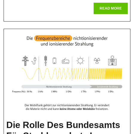
Des
READ
READ MORE
Bundesamtes
MORE
Für
Strahlenschut
Die Rolle Des Bundesamts