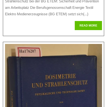
Strahlenschutz bei der BG ETEM: Sicherheit und Prävention
BG
2026
am Arbeitsplatz Die Berufsgenossenschaft Energie Textil
ETEM
Elektro Medienerzeugnisse (BG ETEM) setzt sich{...}
Setzt
READ
READ MORE
Maßstäbe
MORE
Im
Strahlenschut