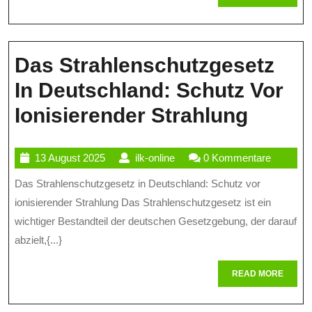
Strahlung
MORE
In
Deutschland
Das Strahlenschutzgesetz
In Deutschland: Schutz Vor
Das
Ionisierender Strahlung
Strahl
13
ilk-
13 August 2025
ilk-online
0 Kommentare
In
August
online
Das Strahlenschutzgesetz in Deutschland: Schutz vor
Deuts
2025
ionisierender Strahlung Das Strahlenschutzgesetz ist ein
Schut
wichtiger Bestandteil der deutschen Gesetzgebung, der darauf
Vor
abzielt,{...}
Ionisi
READ
READ MORE
Strahl
MORE