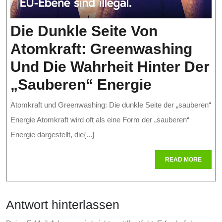
Die Dunkle Seite Von
Atomkraft: Greenwashing
Und Die Wahrheit Hinter Der
Die
„sauberen“ Energie
Dunkle
Atomkraft und Greenwashing: Die dunkle Seite der „sauberen“
Seite
Energie Atomkraft wird oft als eine Form der „sauberen“
Von
Energie dargestellt, die{...}
Atomkraft
READ
READ MORE
MORE
Greenwas
Und
Antwort hinterlassen
Die