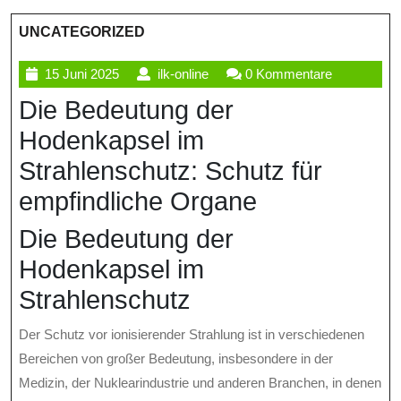
UNCATEGORIZED
15
ilk-
15 Juni 2025
ilk-online
0 Kommentare
Juni
online
Die Bedeutung der
2025
Hodenkapsel im
Strahlenschutz: Schutz für
empfindliche Organe
Die Bedeutung der
Hodenkapsel im
Strahlenschutz
Der Schutz vor ionisierender Strahlung ist in verschiedenen
Bereichen von großer Bedeutung, insbesondere in der
Medizin, der Nuklearindustrie und anderen Branchen, in denen