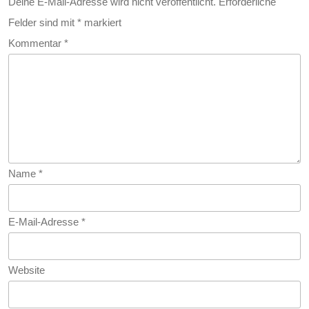
Wahrheit
Deine E-Mail-Adresse wird nicht veröffentlicht.
Erforderliche
Felder sind mit
*
markiert
Hinter
Kommentar
*
Der
„saubere
Energie
Name
*
E-Mail-Adresse
*
Website