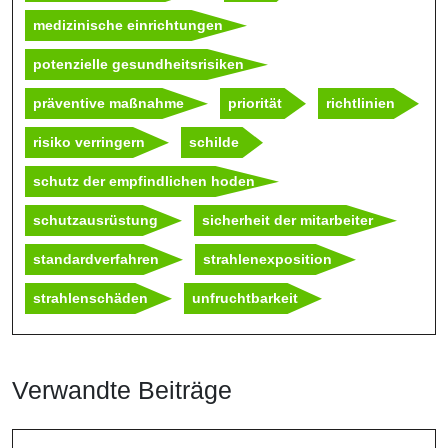
medizinische einrichtungen
potenzielle gesundheitsrisiken
präventive maßnahme
priorität
richtlinien
risiko verringern
schilde
schutz der empfindlichen hoden
schutzausrüstung
sicherheit der mitarbeiter
standardverfahren
strahlenexposition
strahlenschäden
unfruchtbarkeit
Verwandte Beiträge