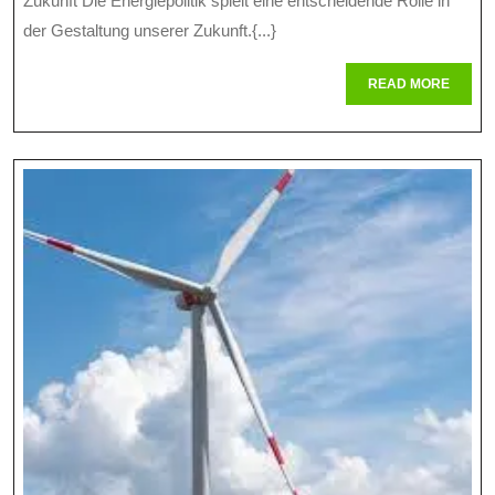
Zukunft Die Energiepolitik spielt eine entscheidende Rolle in
Herausforderungen
der Gestaltung unserer Zukunft.{...}
Und
READ
READ MORE
Chancen
MORE
Im
Energiepolitik-
Referat