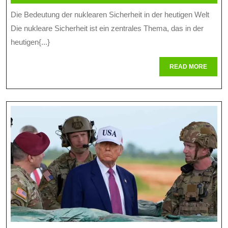
Der
Mai
online
Die Bedeutung der nuklearen Sicherheit in der heutigen Welt
Nuklearen
2026
Die nukleare Sicherheit ist ein zentrales Thema, das in der
Sicherheit
heutigen{...}
In
READ
READ MORE
Der
MORE
Modernen
Welt