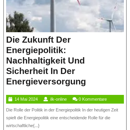
Die Zukunft Der
Energiepolitik:
Nachhaltigkeit Und
Sicherheit In Der
Die
Energieversorgung
Zukunft
14
ilk-
14 Mai 2024
ilk-online
0 Kommentare
Der
Mai
online
Die Rolle der Politik in der Energiepolitik In der heutigen Zeit
Energiepoli
2024
spielt die Energiepolitik eine entscheidende Rolle für die
Nachhaltig
wirtschaftliche{...}