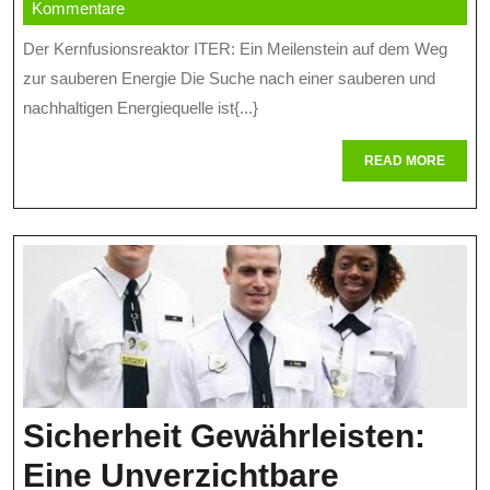
November
online
Kommentare
Zum
2023
Der Kernfusionsreaktor ITER: Ein Meilenstein auf dem Weg
Kernfusionsreaktor
zur sauberen Energie Die Suche nach einer sauberen und
Der
nachhaltigen Energiequelle ist{...}
Zukunft
READ
READ MORE
MORE
Sicherheit Gewährleisten:
Eine Unverzichtbare