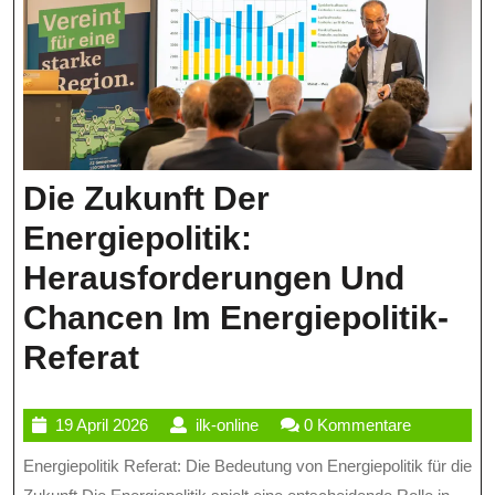
Die Zukunft Der
Energiepolitik:
Herausforderungen Und
Chancen Im Energiepolitik-
Die
Referat
Zukunft
19
ilk-
19 April 2026
ilk-online
0 Kommentare
Der
April
online
Energiepolitik Referat: Die Bedeutung von Energiepolitik für die
Energiepolitik:
2026