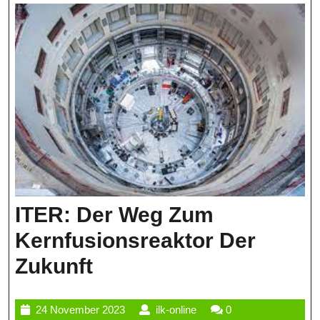
ITER: Der Weg Zum
Kernfusionsreaktor Der
ITER:
Zukunft
Der
24
ilk-
24 November 2023
ilk-online
0
Weg