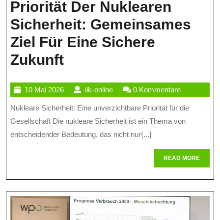
Priorität Der Nuklearen
Sicherheit: Gemeinsames
Ziel Für Eine Sichere
Priorität
Zukunft
Der
10
ilk-
10 Mai 2026
ilk-online
0 Kommentare
Nuklearen
Mai
online
Nukleare Sicherheit: Eine unverzichtbare Priorität für die
Sicherheit:
2026
Gesellschaft Die nukleare Sicherheit ist ein Thema von
Gemeinsames
entscheidender Bedeutung, das nicht nur{...}
Ziel
READ
READ MORE
Für
MORE
Eine
Sichere
Zukunft