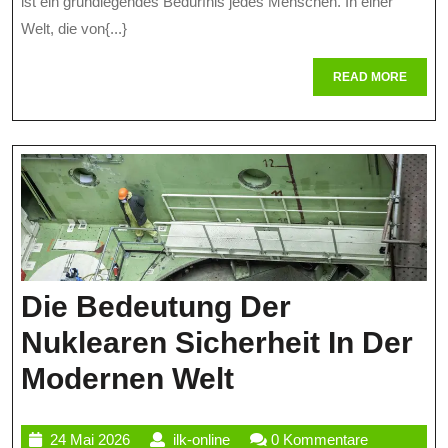
ist ein grundlegendes Bedürfnis jedes Menschen. In einer
In
Welt, die von{...}
Einer
READ
READ MORE
Vernetzten
MORE
Welt
Die Bedeutung Der
Nuklearen Sicherheit In Der
Die
Modernen Welt
Bedeutung
24
ilk-
24 Mai 2026
ilk-online
0 Kommentare