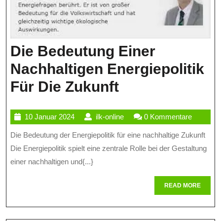
Die Bedeutung Einer
Nachhaltigen Energiepolitik
Die
Für Die Zukunft
Bedeutung
10
ilk-
10 Januar 2024
ilk-online
0 Kommentare
Einer
Januar
online
Die Bedeutung der Energiepolitik für eine nachhaltige Zukunft
Nachhaltigen
2024
Die Energiepolitik spielt eine zentrale Rolle bei der Gestaltung
Energiepolitik
einer nachhaltigen und{...}
Für
READ
READ MORE
Die
MORE
Zukunft