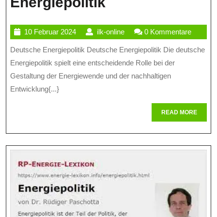
Die
Energiepolitik
Deutsche
10
ilk-
10 Februar 2024
ilk-online
0 Kommentare
Energiewende:
Februar
online
Deutsche Energiepolitik Deutsche Energiepolitik Die deutsche
Herausforderun
2024
Energiepolitik spielt eine entscheidende Rolle bei der
Und
Gestaltung der Energiewende und der nachhaltigen
Chancen
Entwicklung{...}
Der
READ
READ MORE
Deutschen
MORE
Energiepolitik