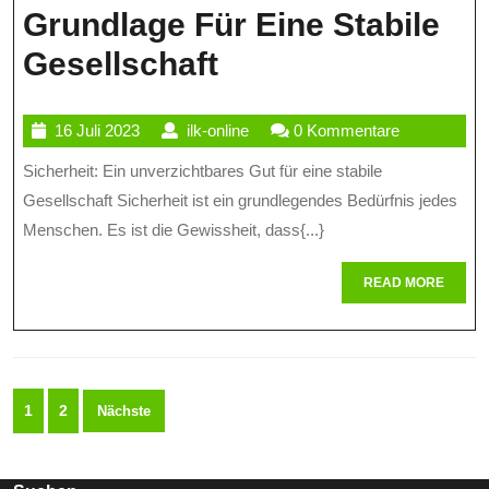
Grundlage Für Eine Stabile
Sicherheit
Gesellschaft
Gewährleisten:
16
ilk-
16 Juli 2023
ilk-online
0 Kommentare
Eine
Juli
online
Sicherheit: Ein unverzichtbares Gut für eine stabile
Unverzichtbare
2023
Gesellschaft Sicherheit ist ein grundlegendes Bedürfnis jedes
Grundlage
Menschen. Es ist die Gewissheit, dass{...}
Für
READ
READ MORE
Eine
MORE
Stabile
Gesellschaft
Seitennummerierung
1
2
Nächste
der
Beiträge