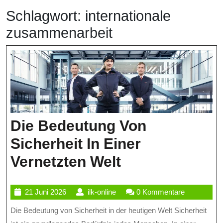
Schlagwort:
internationale
zusammenarbeit
Die Bedeutung Von
Sicherheit In Einer
Die
Vernetzten Welt
Bedeutung
21
ilk-
21 Juni 2026
ilk-online
0 Kommentare
Von
Juni
online
Die Bedeutung von Sicherheit in der heutigen Welt Sicherheit
Sicherheit
2026