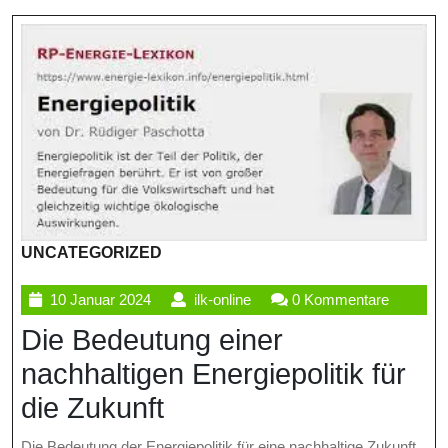
UNCATEGORIZED
10
ilk-
10 Januar 2024
ilk-online
0 Kommentare
Januar
online
Die Bedeutung einer
2024
nachhaltigen Energiepolitik für
die Zukunft
Die Bedeutung der Energiepolitik für eine nachhaltige Zukunft