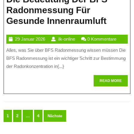
Radonmessung Für
Die
Gesunde Innenraumluft
Bedeu
29
ilk-
29 Januar 2026
ilk-online
0 Kommentare
Der
Januar
online
Alles, was Sie über BFS Radonmessung wissen müssen Die
BFS
2026
BFS Radonmessung ist ein wichtiger Schritt zur Bestimmung
Rado
der Radonkonzentration in{...}
Für
READ
READ MORE
Gesun
MORE
Innenr
Seitennummerierung
1
2
…
4
Nächste
der
Beiträge