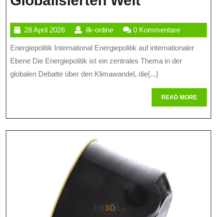
Globalisierten Welt
Energiepoli
28
ilk-
28 April 2026
ilk-online
0 Kommentare
Herausfor
April
online
Energiepolitik International Energiepolitik auf internationaler
Und
2026
Ebene Die Energiepolitik ist ein zentrales Thema in der
Chancen
globalen Debatte über den Klimawandel, die{...}
In
READ
READ MORE
Einer
MORE
Globalisier
Welt