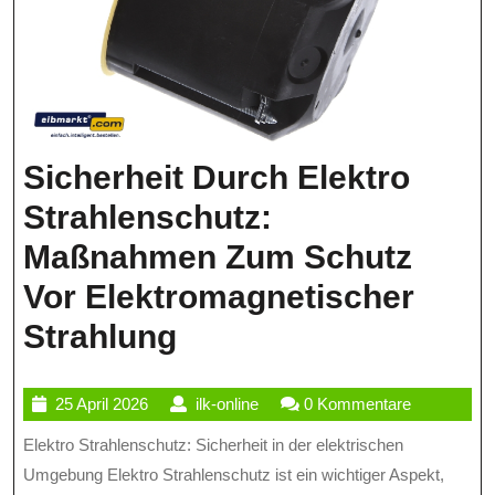
Sicherheit Durch Elektro
Strahlenschutz:
Maßnahmen Zum Schutz
Vor Elektromagnetischer
Sicherheit
Strahlung
Durch
25
ilk-
25 April 2026
ilk-online
0 Kommentare
Elektro
April
online
Elektro Strahlenschutz: Sicherheit in der elektrischen
Strahlenschutz:
2026
Umgebung Elektro Strahlenschutz ist ein wichtiger Aspekt,
Maßnahmen