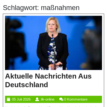
Schlagwort:
maßnahmen
Aktuelle Nachrichten Aus
Aktuelle
Deutschland
Nachrichten
05
ilk-
05 Juli 2026
ilk-online
0 Kommentare
Aus
Juli
online