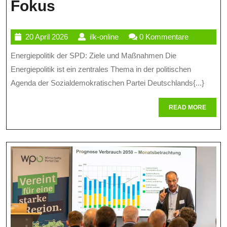
Die
Fokus
Energiepolitik
20
ilk-
20 April 2026
ilk-online
0 Kommentare
Der
April
online
Energiepolitik der SPD: Ziele und Maßnahmen Die
SPD:
2026
Energiepolitik ist ein zentrales Thema in der politischen
Ziele
Agenda der Sozialdemokratischen Partei Deutschlands{...}
Und
READ
READ MORE
Maßnahmen
MORE
Im
Fokus