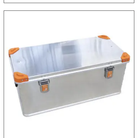
Im
Energiepolitik-
Referat