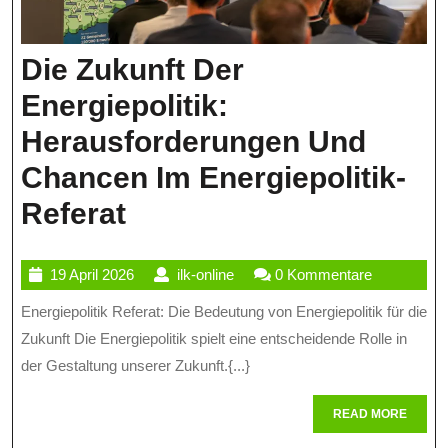
Die Zukunft Der
Energiepolitik:
Herausforderungen Und
Chancen Im Energiepolitik-
Die
Referat
Zukunft
19
ilk-
19 April 2026
ilk-online
0 Kommentare
Der
April
online
Energiepolitik Referat: Die Bedeutung von Energiepolitik für die
Energiepolitik:
2026
Zukunft Die Energiepolitik spielt eine entscheidende Rolle in
Herausforderungen
der Gestaltung unserer Zukunft.{...}
Und
READ
READ MORE
Chancen
MORE