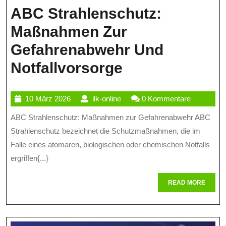
ABC Strahlenschutz:
Maßnahmen Zur
Gefahrenabwehr Und
ABC
Notfallvorsorge
Strahlenschut
10
ilk-
10 März 2026
ilk-online
0 Kommentare
Maßnahmen
März
online
ABC Strahlenschutz: Maßnahmen zur Gefahrenabwehr ABC
Zur
2026
Strahlenschutz bezeichnet die Schutzmaßnahmen, die im
Gefahrenabwe
Falle eines atomaren, biologischen oder chemischen Notfalls
Und
ergriffen{...}
Notfallvorsor
READ
READ MORE
MORE