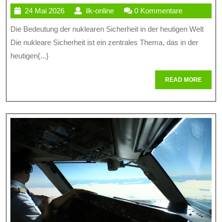
24
ilk-
24 Mai 2026
ilk-online
0 Kommentare
Der
Mai
online
Die Bedeutung der nuklearen Sicherheit in der heutigen Welt
Nuklearen
2026
Die nukleare Sicherheit ist ein zentrales Thema, das in der
Sicherheit
heutigen{...}
In
READ
READ MORE
Der
MORE
Modernen
Welt