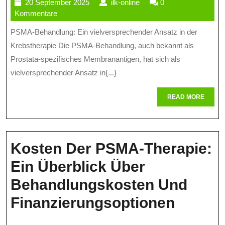
20
ilk-
20 September 2025
ilk-online
0
Behandlun
September
online
Kommentare
Neue
2025
PSMA-Behandlung: Ein vielversprechender Ansatz in der
Hoffnung
Krebstherapie Die PSMA-Behandlung, auch bekannt als
Für
Prostata-spezifisches Membranantigen, hat sich als
vielversprechender Ansatz in{...}
Krebspati
READ
READ MORE
MORE
Kosten Der PSMA-Therapie:
Ein Überblick Über
Behandlungskosten Und
Koste
Finanzierungsoptionen
Der