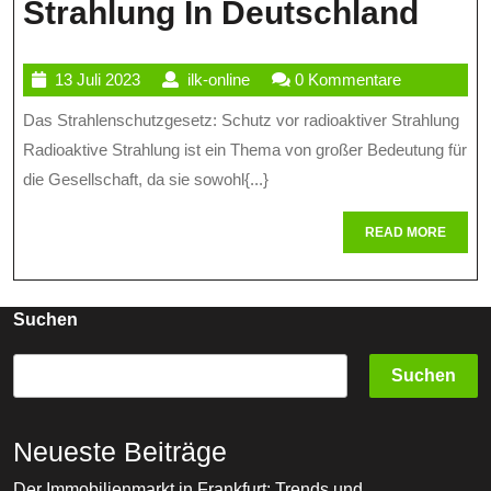
Stra
Strahlung In Deutschland
Schu
13
ilk-
13 Juli 2023
ilk-online
0 Kommentare
Vor
Juli
online
Das Strahlenschutzgesetz: Schutz vor radioaktiver Strahlung
Radi
2023
Radioaktive Strahlung ist ein Thema von großer Bedeutung für
Stra
die Gesellschaft, da sie sowohl{...}
In
READ
READ MORE
Deut
MORE
Suchen
Suchen
Neueste Beiträge
Der Immobilienmarkt in Frankfurt: Trends und