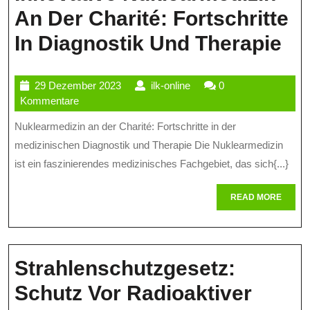
An Der Charité: Fortschritte
In
In Diagnostik Und Therapie
Nu
29
ilk-
29 Dezember 2023
ilk-online
0
An
Dezember
online
Kommentare
De
2023
Nuklearmedizin an der Charité: Fortschritte in der
Ch
medizinischen Diagnostik und Therapie Die Nuklearmedizin
For
ist ein faszinierendes medizinisches Fachgebiet, das sich{...}
In
READ
READ MORE
MORE
Di
Un
Th
Strahlenschutzgesetz:
Schutz Vor Radioaktiver