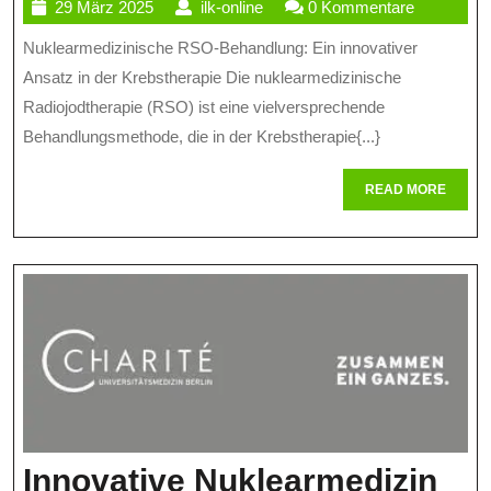
29
ilk-
29 März 2025
ilk-online
0 Kommentare
Behandlung
März
online
Nuklearmedizinische RSO-Behandlung: Ein innovativer
Innovative
2025
Ansatz in der Krebstherapie Die nuklearmedizinische
Therapie
Radiojodtherapie (RSO) ist eine vielversprechende
In
Behandlungsmethode, die in der Krebstherapie{...}
Der
READ
READ MORE
Krebsbehan
MORE
Innovative Nuklearmedizin