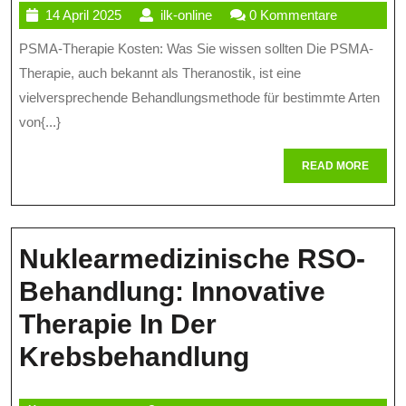
14
ilk-
14 April 2025
ilk-online
0 Kommentare
PSMA-
April
online
PSMA-Therapie Kosten: Was Sie wissen sollten Die PSMA-
Therap
2025
Therapie, auch bekannt als Theranostik, ist eine
Ein
vielversprechende Behandlungsmethode für bestimmte Arten
Überbl
von{...}
Über
READ
READ MORE
Behand
MORE
Und
Finanz
Nuklearmedizinische RSO-
Behandlung: Innovative
Therapie In Der
Nuklearmedi
Krebsbehandlung
RSO-