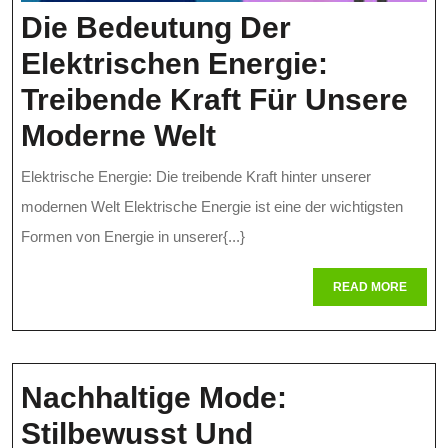
Die Bedeutung Der
Elektrischen Energie:
Treibende Kraft Für Unsere
Die
Moderne Welt
Bedeutung
Elektrische Energie: Die treibende Kraft hinter unserer
Der
modernen Welt Elektrische Energie ist eine der wichtigsten
Elektrischen
Formen von Energie in unserer{...}
Energie:
READ
READ MORE
MORE
Treibende
Kraft
Für
Nachhaltige Mode:
Unsere
Stilbewusst Und