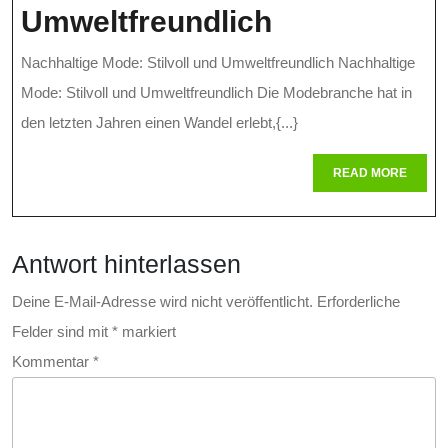
Moderne
Nachhaltige
Umweltfreundlich
Welt
Mode:
Nachhaltige Mode: Stilvoll und Umweltfreundlich Nachhaltige
Stilbewusst
Mode: Stilvoll und Umweltfreundlich Die Modebranche hat in
Und
den letzten Jahren einen Wandel erlebt,{...}
Umweltfreun
READ
READ MORE
MORE
Antwort hinterlassen
Deine E-Mail-Adresse wird nicht veröffentlicht.
Erforderliche
Felder sind mit
*
markiert
Kommentar
*