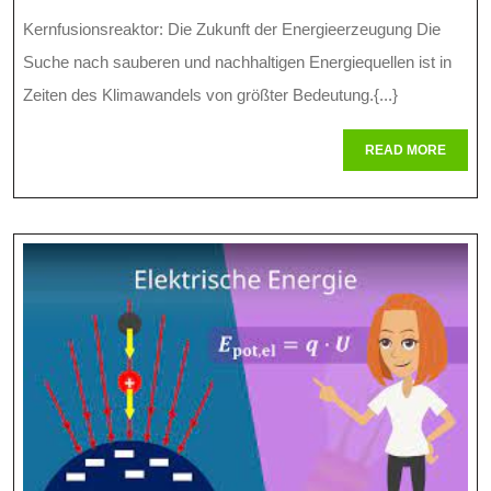
Zukunft
Kernfusionsreaktor: Die Zukunft der Energieerzeugung Die
Der
Suche nach sauberen und nachhaltigen Energiequellen ist in
Energie:
Zeiten des Klimawandels von größter Bedeutung.{...}
Der
READ
READ MORE
MORE
Kernfusionsreaktor
Im
Fokus