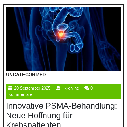
UNCATEGORIZED
20
ilk-
20 September 2025
ilk-online
0
September
online
Kommentare
2025
Innovative PSMA-Behandlung:
Neue Hoffnung für
Krebspatienten