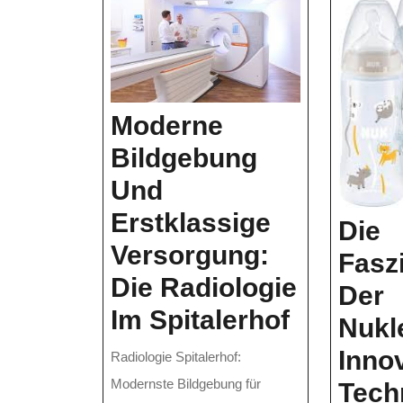
Moderne
Bildgebung
Und
Erstklassige
Die
Versorgung:
Fasz
Die Radiologie
Der
Moderne
Im Spitalerhof
Nukl
Bildgeb
Inno
Radiologie Spitalerhof:
Und
Modernste Bildgebung für
Tech