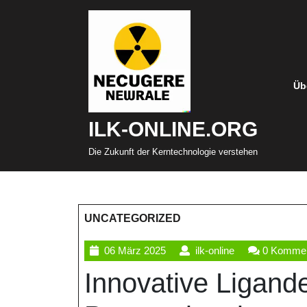
Zum
Inhalt
springen
Üb
ILK-ONLINE.ORG
Die Zukunft der Kerntechnologie verstehen
UNCATEGORIZED
06
ilk-
06 März 2025
ilk-online
0 Kommen
März
online
Innovative Ligand
2025