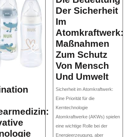
Der Sicherheit
Im
Atomkraftwerk:
Maßnahmen
Zum Schutz
Von Mensch
Die
Und Umwelt
Bedeu
ination
Sicherheit im Atomkraftwerk:
Der
Eine Priorität für die
Sicher
Kerntechnologie
earmedizin:
Atomkraftwerke (AKWs) spielen
ung
Im
vative
eine wichtige Rolle bei der
Atomk
nologie
Energieerzeugung, aber