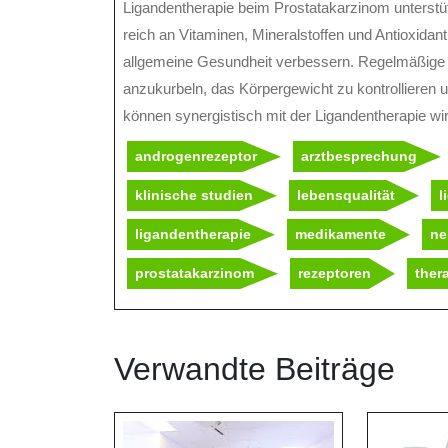
Ligandentherapie beim Prostatakarzinom unterstü
reich an Vitaminen, Mineralstoffen und Antioxida
allgemeine Gesundheit verbessern. Regelmäßige
anzukurbeln, das Körpergewicht zu kontrollieren
können synergistisch mit der Ligandentherapie wir
androgenrezeptor
arztbesprechung
klinische studien
lebensqualität
l
ligandentherapie
medikamente
ne
prostatakarzinom
rezeptoren
ther
Verwandte Beiträge