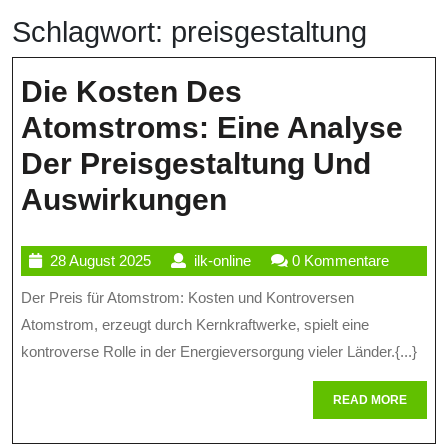
Schlagwort:
preisgestaltung
Die Kosten Des
Atomstroms: Eine Analyse
Der Preisgestaltung Und
Die
Auswirkungen
Kosten
28
ilk-
28 August 2025
ilk-online
0 Kommentare
Des
August
online
Der Preis für Atomstrom: Kosten und Kontroversen
Atomstroms:
2025
Atomstrom, erzeugt durch Kernkraftwerke, spielt eine
Eine
kontroverse Rolle in der Energieversorgung vieler Länder.{...}
Analyse
READ
READ MORE
Der
MORE