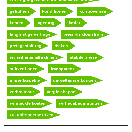
gebühren
konditionen
kontroversen
kosten
lagerung
länder
langfristige verträge
preis für atomstrom
preisgestaltung
risiken
sicherheitsmaßnahmen
stabile preise
subventionen
transparenz
umweltaspekte
umweltauswirkungen
verbraucher
vergleichsport
versteckte kosten
vertragsbedingungen
zukunftsperspektiven