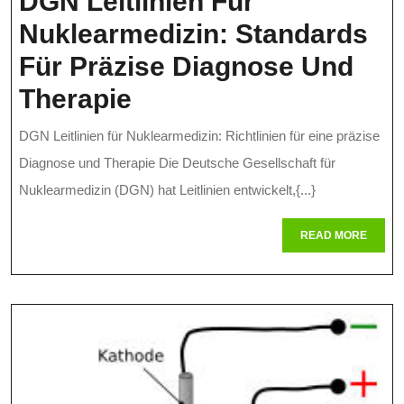
DGN Leitlinien Für
Nuklearmedizin: Standards
Für Präzise Diagnose Und
DGN
Therapie
Leitlinien
DGN Leitlinien für Nuklearmedizin: Richtlinien für eine präzise
Für
Diagnose und Therapie Die Deutsche Gesellschaft für
Nuklearmedizin:
Nuklearmedizin (DGN) hat Leitlinien entwickelt,{...}
Standards
READ
READ MORE
MORE
Für
Präzise
Diagnose
Und
Therapie