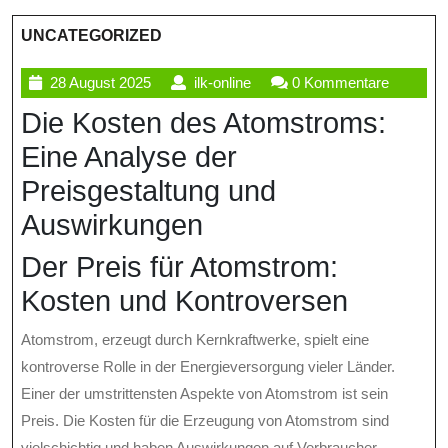
UNCATEGORIZED
28
ilk-
28 August 2025
ilk-online
0 Kommentare
August
online
Die Kosten des Atomstroms:
2025
Eine Analyse der
Preisgestaltung und
Auswirkungen
Der Preis für Atomstrom:
Kosten und Kontroversen
Atomstrom, erzeugt durch Kernkraftwerke, spielt eine
kontroverse Rolle in der Energieversorgung vieler Länder.
Einer der umstrittensten Aspekte von Atomstrom ist sein
Preis. Die Kosten für die Erzeugung von Atomstrom sind
vielschichtig und haben Auswirkungen auf Verbraucher,