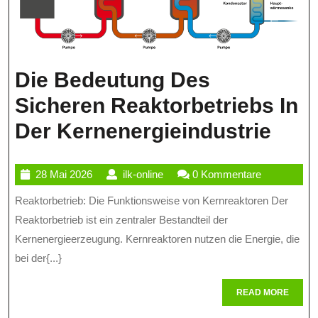
Die Bedeutung Des
Sicheren Reaktorbetriebs In
Die
Der Kernenergieindustrie
Bed
28
ilk-
28 Mai 2026
ilk-online
0 Kommentare
Des
Mai
online
Reaktorbetrieb: Die Funktionsweise von Kernreaktoren Der
Sich
2026
Reaktorbetrieb ist ein zentraler Bestandteil der
Reak
Kernenergieerzeugung. Kernreaktoren nutzen die Energie, die
In
bei der{...}
Der
READ
READ MORE
Kern
MORE