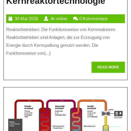
Die
Kernreaktortechnologie
Funkt
30
ilk-
30 Mai 2026
ilk-online
0 Kommentare
Von
Mai
online
Reaktorbetrieben: Die Funktionsweise von Kernreaktoren
Reakt
2026
Reaktorbetrieben sind Anlagen, die zur Erzeugung von
Eine
Energie durch Kernspaltung genutzt werden. Die
Einfü
Funktionsweise von{...}
In
READ
READ MORE
Die
MORE
Kernr