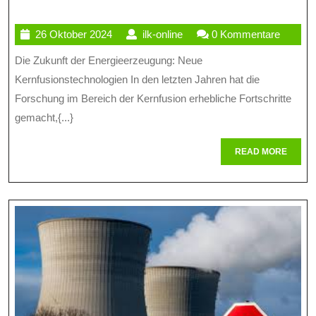
Zukunft
26
ilk-
26 Oktober 2024
ilk-online
0 Kommentare
Der
Oktober
online
Die Zukunft der Energieerzeugung: Neue
Energieerzeugung:
2024
Kernfusionstechnologien In den letzten Jahren hat die
Neue
Forschung im Bereich der Kernfusion erhebliche Fortschritte
Kernfusionstechnologi
gemacht,{...}
Im
READ
READ MORE
Fokus
MORE