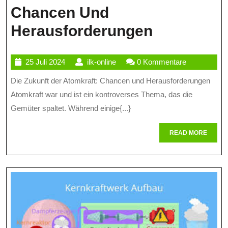
Chancen Und
Die
Herausforderungen
Zukunft
25
ilk-
25 Juli 2024
ilk-online
0 Kommentare
Der
Juli
online
Die Zukunft der Atomkraft: Chancen und Herausforderungen
Atomkraft
2024
Atomkraft war und ist ein kontroverses Thema, das die
Chancen
Gemüter spaltet. Während einige{...}
Und
READ
READ MORE
Herausfor
MORE