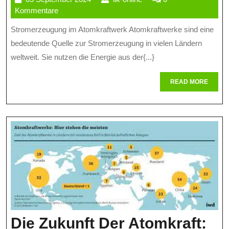
Im
September
online
Kommentare
Atomkraftwerk:
2024
Stromerzeugung im Atomkraftwerk Atomkraftwerke sind eine
Funktion,
bedeutende Quelle zur Stromerzeugung in vielen Ländern
Sicherheit
weltweit. Sie nutzen die Energie aus der{...}
Und
READ
READ MORE
MORE
Kontroversen
Die Zukunft Der Atomkraft: