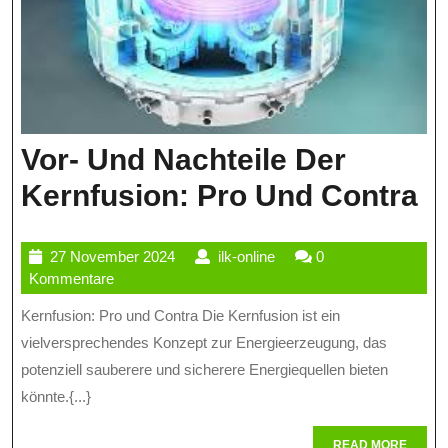
Vor- Und Nachteile Der
Vo
Kernfusion: Pro Und Contra
U
27
ilk-
27 November 2024
ilk-online
0
Na
November
online
Kommentare
D
2024
Kernfusion: Pro und Contra Die Kernfusion ist ein
Ke
vielversprechendes Konzept zur Energieerzeugung, das
P
potenziell sauberere und sicherere Energiequellen bieten
könnte.{...}
U
C
READ
READ MORE