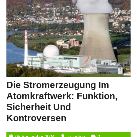
Atomkraft
Die Stromerzeugung Im
Atomkraftwerk: Funktion,
Sicherheit Und
Die
Kontroversen
Stromerzeugun
05
ilk-
05 September 2024
ilk-online
0