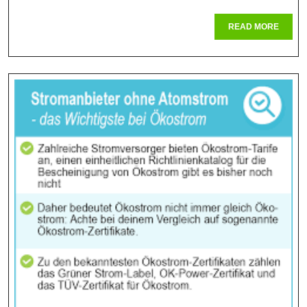
Der
READ
READ MORE
Stromerze
MORE
Technolog
Und
Herausfor