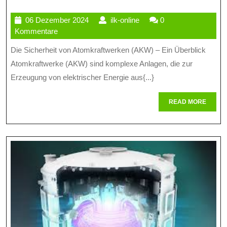
Bedeutu
06
ilk-
06 Dezember 2024
ilk-online
0
Der
Dezember
online
Kommentare
AKW-
2024
Die Sicherheit von Atomkraftwerken (AKW) – Ein Überblick
Sicherhe
Atomkraftwerke (AKW) sind komplexe Anlagen, die zur
Maßnah
Erzeugung von elektrischer Energie aus{...}
Und
READ
READ MORE
MORE
Herausf
In
Der
Kernener