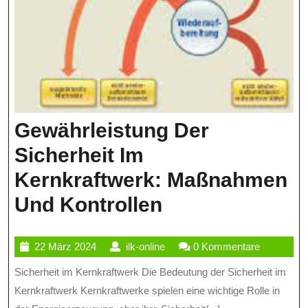
Gewährleistung Der
Sicherheit Im
Kernkraftwerk: Maßnahmen
Gewährleistun
Und Kontrollen
Der
22
ilk-
22 März 2024
ilk-online
0 Kommentare
Sicherheit
März
online
Sicherheit im Kernkraftwerk Die Bedeutung der Sicherheit im
Im
2024
Kernkraftwerk Kernkraftwerke spielen eine wichtige Rolle in
Kernkraftwerk