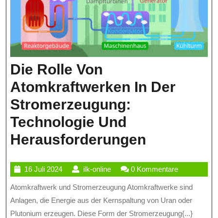
Die Rolle Von
Atomkraftwerken In Der
Stromerzeugung:
Technologie Und
Die
Herausforderungen
Rolle
16
ilk-
16 Juli 2024
ilk-online
0 Kommentare
Von
Juli
online
Atomkraftwerk und Stromerzeugung Atomkraftwerke sind
Atomkraft
2024
Anlagen, die Energie aus der Kernspaltung von Uran oder
In
Plutonium erzeugen. Diese Form der Stromerzeugung{...}