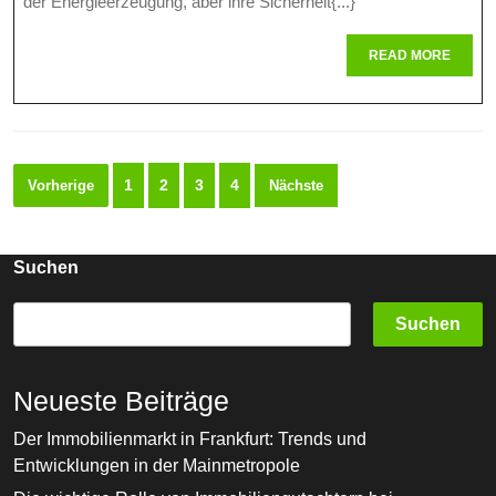
der Energieerzeugung, aber ihre Sicherheit{...}
Maßnahmen
READ
READ MORE
Und
MORE
Kontrollen
Seitennummerierung
1
2
3
4
Vorherige
Nächste
der
Beiträge
Suchen
Suchen
Neueste Beiträge
Der Immobilienmarkt in Frankfurt: Trends und
Entwicklungen in der Mainmetropole