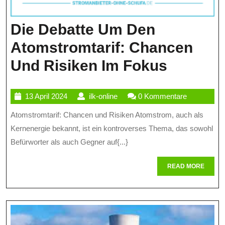
Die Debatte Um Den
Atomstromtarif: Chancen
Die
Und Risiken Im Fokus
Debatte
13
ilk-
13 April 2024
ilk-online
0 Kommentare
Um
April
online
Atomstromtarif: Chancen und Risiken Atomstrom, auch als
Den
2024
Kernenergie bekannt, ist ein kontroverses Thema, das sowohl
Atomstr
Befürworter als auch Gegner auf{...}
Chance
READ
READ MORE
Und
MORE
Risiken
Im