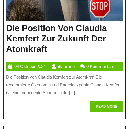
Die Position Von Claudia
Kemfert Zur Zukunft Der
Die
Atomkraft
Position
04
ilk-
04 Oktober 2024
ilk-online
0 Kommentare
Von
Oktober
online
Die Position von Claudia Kemfert zur Atomkraft Die
Claudia
2024
renommierte Ökonomin und Energieexpertin Claudia Kemfert
Kemfert
ist eine prominente Stimme in der{...}
Zur
READ
READ MORE
Zukunft
MORE
Der