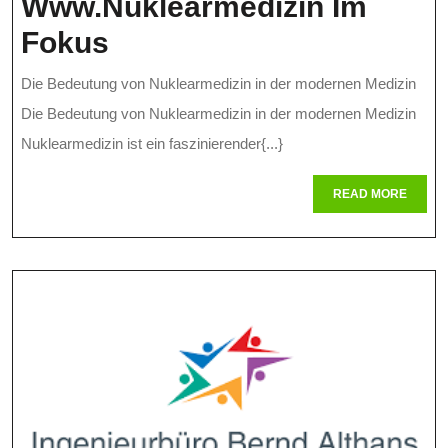
Www.nuklearmedizin Im
Die
Fokus
Bedeutung
Die Bedeutung von Nuklearmedizin in der modernen Medizin
Von
Die Bedeutung von Nuklearmedizin in der modernen Medizin
Nuklearmedizin
Nuklearmedizin ist ein faszinierender{...}
In
READ
READ MORE
MORE
Der
Modernen
Gesundheitsversorgun
–
Www.nuklearmedizin
Im
Fokus