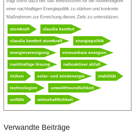
trägt somit dazu bei, das Bewusstsein für die Notwendigkeit
einer nachhaltigen Energiepolitik zu stärken und konkrete
Maßnahmen zur Erreichung dieses Ziels zu unterstützen.
atomkraft
claudia kemfert
claudia kemfert atomkraft
energiepolitik
energieversorgung
erneuerbare energien
nachhaltige lösung
radioaktiver abfall
risiken
solar- und windenergie
stabilität
technologien
umweltfreundlichkeit
unfälle
wirtschaftlichkeit
Verwandte Beiträge