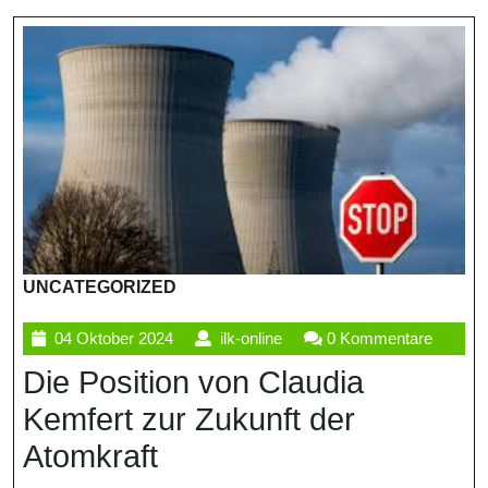
UNCATEGORIZED
04
ilk-
04 Oktober 2024
ilk-online
0 Kommentare
Oktober
online
Die Position von Claudia
2024
Kemfert zur Zukunft der
Atomkraft