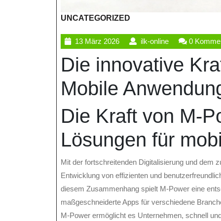
UNCATEGORIZED
13
ilk-
13 März 2026
ilk-online
0 Kommen
März
online
Die innovative Kr
2026
Mobile Anwendung
Die Kraft von M-P
Lösungen für mob
Mit der fortschreitenden Digitalisierung und dem
Entwicklung von effizienten und benutzerfreund
diesem Zusammenhang spielt M-Power eine entsc
maßgeschneiderte Apps für verschiedene Branch
M-Power ermöglicht es Unternehmen, schnell und