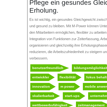
Pflege ein gesundes Glei
Erholung.
Es ist wichtig, ein gesundes Gleichgewicht zwisch
und gesund zu bleiben. Mit M-Power können Unte
den Mitarbeitern ermöglichen, flexibler zu arbeit
Integration von Funktionen zur Zeiterfassung, Ar
organisieren und gleichzeitig ihre Erholungsphase
reduzieren, die Arbeitszufriedenheit zu steigern u
verbessern.
benutzerfreundlich
bildungsmöglichkei
entwickler
flexibilität
fokus behal
innovation
m power
mobile anwe
skalierbarkeit
start-ups
unterneh
wettbewerbsfähigkeit
zeitmanagement