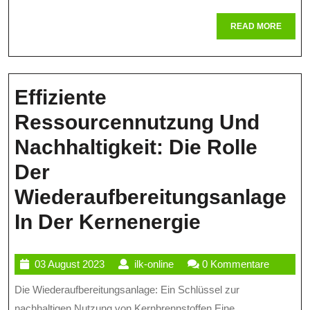
Und
READ
READ MORE
Herau
MORE
Effiziente
Ressourcennutzung Und
Nachhaltigkeit: Die Rolle
Der
Wiederaufbereitungsanlage
Effiziente
In Der Kernenergie
Ressource
03
ilk-
03 August 2023
ilk-online
0 Kommentare
Und
August
online
Die Wiederaufbereitungsanlage: Ein Schlüssel zur
Nachhaltigk
2023
nachhaltigen Nutzung von Kernbrennstoffen Eine