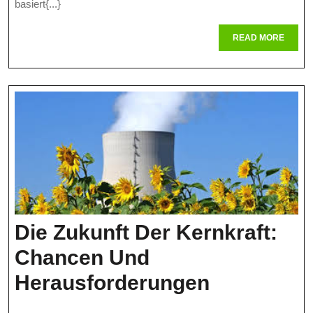
Umstrittenen
basiert{...}
Energiequelle
READ
READ MORE
MORE
Die Zukunft Der Kernkraft:
Chancen Und
Die
Herausforderungen
Zukunft