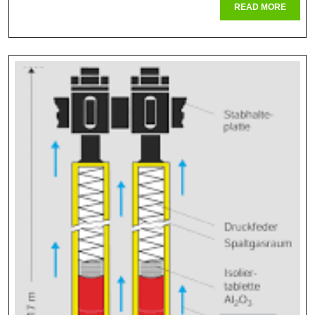
READ
READ MORE
Das
MORE
Basisw