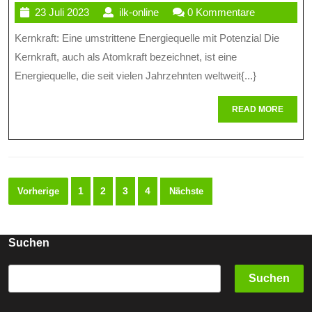
23
ilk-
23 Juli 2023
ilk-online
0 Kommentare
Der
Juli
online
Kernkraft: Eine umstrittene Energiequelle mit Potenzial Die
Kernkraft:
2023
Kernkraft, auch als Atomkraft bezeichnet, ist eine
Chancen
Energiequelle, die seit vielen Jahrzehnten weltweit{...}
Und
READ
READ MORE
Herausfor
MORE
Seitennummerierung
1
2
3
4
Vorherige
Nächste
der
Beiträge
Suchen
Suchen