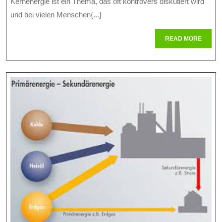
Kernenergie ist ein Thema, das oft kontrovers diskutiert wird
In
und bei vielen Menschen{...}
Die
READ
READ MORE
Grundlagen
MORE
Der
Nuklearen
Energie