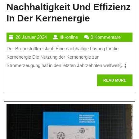
Nachhaltigkeit Und Effizienz
Der
In Der Kernenergie
Brennstoffk
26
ilk-
26 Januar 2024
ilk-online
0 Kommentare
Nachhaltig
Januar
online
Der Brennstoffkreislauf: Eine nachhaltige Lösung für die
Und
2024
Kernenergie Die Nutzung der Kernenergie zur
Effizienz
Stromerzeugung hat in den letzten Jahrzehnten weltweit{...}
In
READ
READ MORE
Der
MORE
Kernenerg