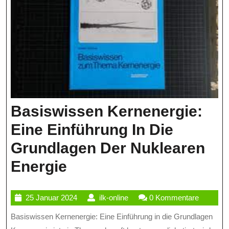
Basiswissen Kernenergie:
Eine Einführung In Die
Grundlagen Der Nuklearen
Basiswissen
Energie
Kernenergie:
25
ilk-
25 Januar 2024
ilk-online
0 Kommentare
Eine
Januar
online
Basiswissen Kernenergie: Eine Einführung in die Grundlagen
Einführung
2024