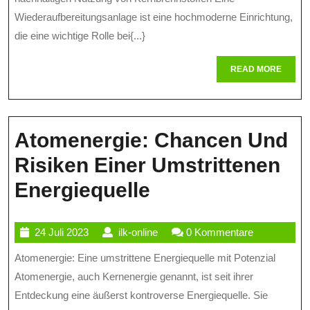
Die
Wiederaufbereitungsanlage ist eine hochmoderne Einrichtung,
Rolle
die eine wichtige Rolle bei{...}
Der
READ
READ MORE
Wiederaufb
MORE
In
Der
Atomenergie: Chancen Und
Kernenerg
Risiken Einer Umstrittenen
Atomenergie:
Energiequelle
Chancen
24
ilk-
24 Juli 2023
ilk-online
0 Kommentare
Und
Juli
online
Atomenergie: Eine umstrittene Energiequelle mit Potenzial
Risiken
2023
Atomenergie, auch Kernenergie genannt, ist seit ihrer
Einer
Entdeckung eine äußerst kontroverse Energiequelle. Sie