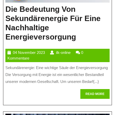
Die Bedeutung Von
Sekundärenergie Für Eine
Nachhaltige
Die
Energieversorgung
Bedeutun
04
ilk-
04 November 2023
ilk-online
0
Von
November
online
Kommentare
Sekundäre
2023
Sekundärenergie: Eine wichtige Säule der Energieversorgung
Für
Die Versorgung mit Energie ist ein wesentlicher Bestandteil
Eine
unserer modernen Gesellschaft. Um unseren Bedarf{...}
Nachhalti
READ
READ MORE
MORE
Energieve