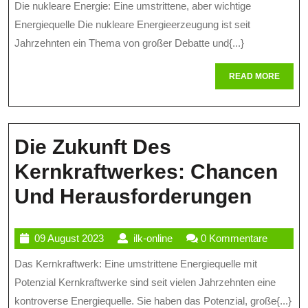
Die nukleare Energie: Eine umstrittene, aber wichtige
Ch
2023
Energiequelle Die nukleare Energieerzeugung ist seit
U
Jahrzehnten ein Thema von großer Debatte und{...}
He
READ
READ MORE
Ei
MORE
Um
En
Die Zukunft Des
Kernkraftwerkes: Chancen
Die
Und Herausforderungen
Zukun
09
ilk-
09 August 2023
ilk-online
0 Kommentare
Des
August
online
Das Kernkraftwerk: Eine umstrittene Energiequelle mit
Kernk
2023
Potenzial Kernkraftwerke sind seit vielen Jahrzehnten eine
Chan
kontroverse Energiequelle. Sie haben das Potenzial, große{...}