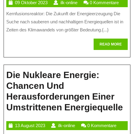
09
ilk-
09 Oktober 2023
ilk-online
0 Kommentare
Der
Oktober
online
Kernfusionsreaktor: Die Zukunft der Energieerzeugung Die
Energie:
2023
Suche nach sauberen und nachhaltigen Energiequellen ist in
Der
Zeiten des Klimawandels von größter Bedeutung.{...}
Kernfusionsreaktor
READ
READ MORE
Im
MORE
Fokus
Die Nukleare Energie:
Chancen Und
Herausforderungen Einer
Di
Umstrittenen Energiequelle
Nu
13
ilk-
13 August 2023
ilk-online
0 Kommentare
En
August
online