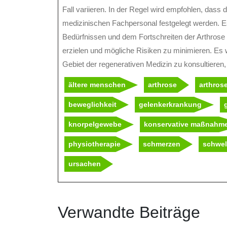
Fall variieren. In der Regel wird empfohlen, das
medizinischen Fachpersonal festgelegt werden. E
Bedürfnissen und dem Fortschreiten der Arthrose
erzielen und mögliche Risiken zu minimieren. Es 
Gebiet der regenerativen Medizin zu konsultiere
ältere menschen
arthrose
arthros
beweglichkeit
gelenkerkrankung
knorpelgewebe
konservative maßnahm
physiotherapie
schmerzen
schwel
ursachen
Verwandte Beiträge