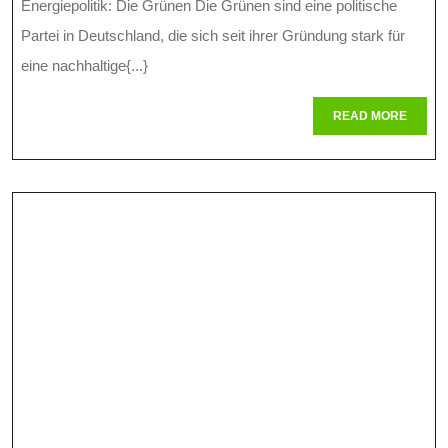
Energiepolitik: Die Grünen Die Grünen sind eine politische
Und
Partei in Deutschland, die sich seit ihrer Gründung stark für
Ihre
eine nachhaltige{...}
Energiepolit
READ
READ MORE
MORE
Visionen
Für
Deutschland