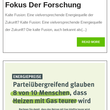
Die
Fokus Der Forschung
Zukunft
Kalte Fusion: Eine vielversprechende Energiequelle der
Der
Zukunft? Kalte Fusion: Eine vielversprechende Energiequelle
Energie
der Zukunft? Die kalte Fusion, auch bekannt als{...}
Kalte
READ
READ MORE
MORE
Fusions
Im
Fokus
Der
Forsch