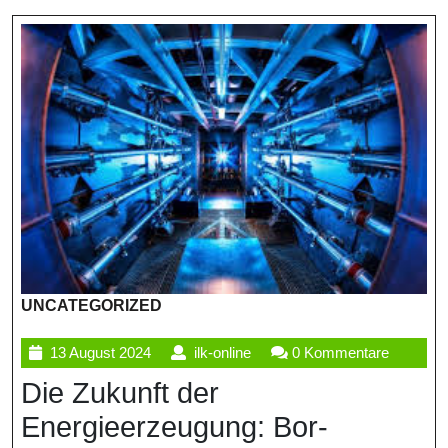
UNCATEGORIZED
13
ilk-
13 August 2024
ilk-online
0 Kommentare
August
online
Die Zukunft der
2024
Energieerzeugung: Bor-