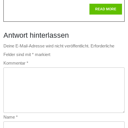
Im
READ
READ MORE
MORE
Strahlen
Sicherhe
Antwort hinterlassen
Im
Umgang
Deine E-Mail-Adresse wird nicht veröffentlicht.
Erforderliche
Felder sind mit
*
markiert
Mit
Kommentar
*
Radioakt
Stoffen
Name
*